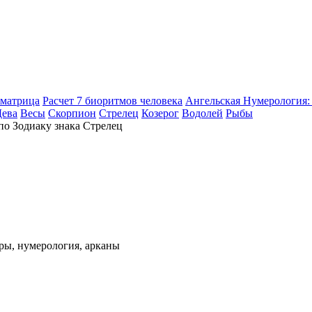
оматрица
Расчет 7 биоритмов человека
Ангельская Нумерология: 
Дева
Весы
Скорпион
Стрелец
Козерог
Водолей
Рыбы
ры, нумерология, арканы