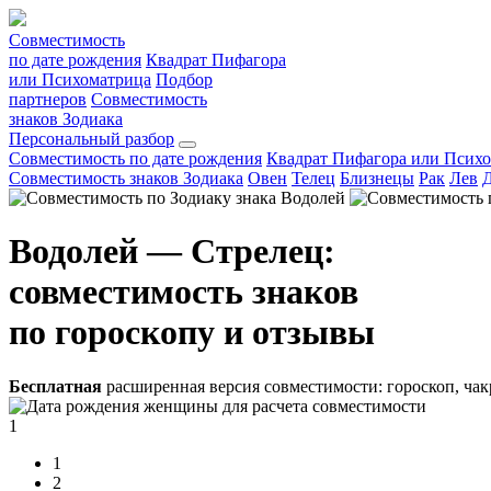
Совместимость
по дате рождения
Квадрат Пифагора
или Психоматрица
Подбор
партнеров
Совместимость
знаков Зодиака
Персональный разбор
Совместимость по дате рождения
Квадрат Пифагора или Псих
Совместимость знаков Зодиака
Овен
Телец
Близнецы
Рак
Лев
Водолей — Стрелец:
совместимость знаков
по гороскопу и отзывы
Бесплатная
расширенная версия совместимости: гороскоп, чак
1
1
2