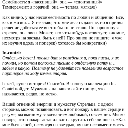
Семейность: я «пассивный», она — «спонтанный»
Темперамент: я горячий, она — теплая, мягкая))
Как видно, у нас несовместимость по любви и общению. Все,
как в жизни… Я не знаю, что мне делать дальше, но я принял
решение добиться ее во что бы то ни стало. По гороскопу я
стрелец, она овен. Может, кто что-нибудь посоветует, как мне,
несмотря на звезды, быть с ней? Про овнов не пишите, я уже
их изучил вдоль и поперек) хотелось бы конкретики)
In-contri:
Отдельно bazer1 послал даты рождения и, пока писал, я их
помнил, но потом положил письмо в отдельную папку и…
забыл в какую. Поэтому не удивляйтесь появлению возрастов
партнеров по ходу комментария.
bazer1, супер история! Спасибо. В золотую коллекцию In-
Contri пойдет. Мужчины на нашем сайте пишут, что
называется, редко, но метко.
Вашей огненной энергии и мужеству Стрельца, с одной
стороны, можно позавидовать, а вот пожару в вашем сердце и
разуме, вызванному завоеванием любимой, совсем нет. Мягко
говоря, этот пожар заставил вас накрутить себе лишнего. «Как
мне быть с ней, несмотря на звезды», «у нас несовместимость