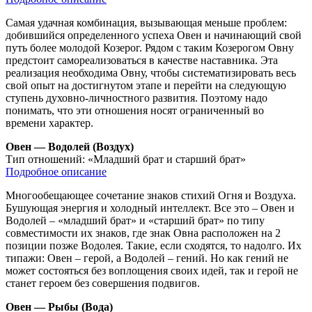
Самая удачная комбинация, вызывающая меньше проблем:
добившийся определенного успеха Овен и начинающий свой
путь более молодой Козерог. Рядом с таким Козерогом Овну
предстоит самореализоваться в качестве наставника. Эта
реализация необходима Овну, чтобы систематизировать весь
свой опыт на достигнутом этапе и перейти на следующую
ступень духовно-личностного развития. Поэтому надо
понимать, что эти отношения носят ограниченный во
времени характер.
Овен — Водолей (Воздух)
Тип отношений:
«Младший брат и старший брат»
Подробное описание
Многообещающее сочетание знаков стихий Огня и Воздуха.
Бушующая энергия и холодный интеллект. Все это – Овен и
Водолей – «младший брат» и «старший брат» по типу
совместимости их знаков, где знак Овна расположен на 2
позиции позже Водолея. Такие, если сходятся, то надолго. Их
типажи: Овен – герой, а Водолей – гений. Но как гений не
может состояться без воплощения своих идей, так и герой не
станет героем без совершения подвигов.
Овен — Рыбы (Вода)