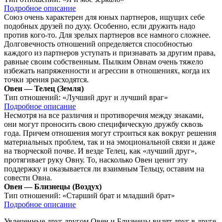
Подробное описание
Союз очень характерен для юных партнеров, ищущих себе
подобных друзей по духу. Особенно, если дружить надо
против кого-то. Для зрелых партнеров все намного сложнее.
Долговечность отношений определяется способностью
каждого из партнеров уступать и признавать за другим права,
равные своим собственным. Пылким Овнам очень тяжело
избежать напряженности и агрессии в отношениях, когда их
точки зрения расходятся.
Овен — Телец (Земля)
Тип отношений:
«Лучший друг и лучший враг»
Подробное описание
Несмотря на все различия и противоречия между знаками,
они могут проносить свою специфическую дружбу сквозь
года. Причем отношения могут строиться как вокруг решения
материальных проблем, так и на эмоциональной связи и даже
на творческой почве. И везде Телец, как «лучший друг»,
протягивает руку Овну. То, насколько Овен ценит эту
поддержку и оказывается ли взаимным Тельцу, оставим на
совести Овна.
Овен — Близнецы (Воздух)
Тип отношений:
«Старший брат и младший брат»
Подробное описание
Увлеченные друг другом Овен и Близнецы видят друг в друге