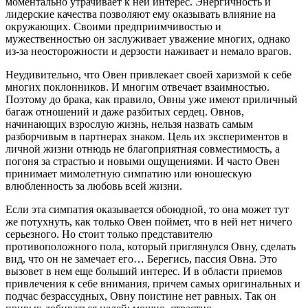
моментально утрачивает к ней интерес. Энергичность и
лидерские качества позволяют ему оказывать влияние на
окружающих. Своими предприимчивостью и
мужественностью он заслуживает уважение многих, однако
из-за неосторожности и дерзости наживает и немало врагов.
Неудивительно, что Овен привлекает своей харизмой к себе
многих поклонников. И многим отвечает взаимностью.
Поэтому до брака, как правило, Овны уже имеют приличный
багаж отношений и даже разбитых сердец. Овнов,
начинающих взрослую жизнь, нельзя назвать самым
разборчивым в партнерах знаком. Цель их экспериментов в
личной жизни отнюдь не благоприятная совместимость, а
погоня за страстью и новыми ощущениями. И часто Овен
принимает мимолетную симпатию или юношескую
влюбленность за любовь всей жизни.
Если эта симпатия оказывается обоюдной, то она может тут
же потухнуть, как только Овен поймет, что в ней нет ничего
серьезного. Но стоит только представителю
противоположного пола, который приглянулся Овну, сделать
вид, что он не замечает его… Берегись, пассия Овна. Это
вызовет в нем еще больший интерес. И в области приемов
привлечения к себе внимания, причем самых оригинальных и
подчас безрассудных, Овну поистине нет равных. Так он