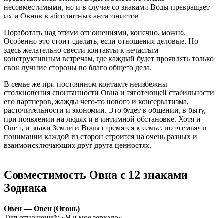
несовместимыми, но и в случае со знаками Воды превращает
их и Овнов в абсолютных антагонистов.
Поработать над этими отношениями, конечно, можно.
Особенно это стоит сделать, если отношения деловые. Но
здесь желательно свести контакты к нечастым
конструктивным встречам, где каждый будет проявлять только
свои лучшие стороны во благо общего дела.
В семье же при постоянном контакте неизбежны
столкновения спонтанности Овна и тяготеющей стабильности
его партнеров, жажды чего-то нового и консерватизма,
расточительности и экономии. Это будет в общении, в быту,
при появлении на людях и в интимной обстановке. Хотя и
Овен, и знаки Земли и Воды стремятся к семье, но «семья» в
понимании каждой из сторон строится на очень разных и
взаимоисключающих друг друга ценностях.
Совместимость Овна с 12 знаками
Зодиака
Овен — Овен (Огонь)
Тип отношений:
«Я и мое зеркало»