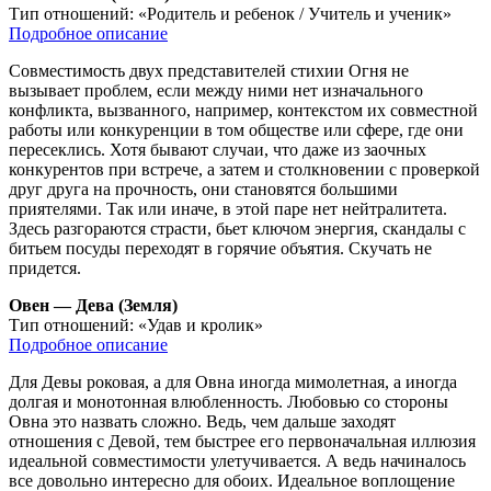
Тип отношений:
«Родитель и ребенок / Учитель и ученик»
Подробное описание
Совместимость двух представителей стихии Огня не
вызывает проблем, если между ними нет изначального
конфликта, вызванного, например, контекстом их совместной
работы или конкуренции в том обществе или сфере, где они
пересеклись. Хотя бывают случаи, что даже из заочных
конкурентов при встрече, а затем и столкновении с проверкой
друг друга на прочность, они становятся большими
приятелями. Так или иначе, в этой паре нет нейтралитета.
Здесь разгораются страсти, бьет ключом энергия, скандалы с
битьем посуды переходят в горячие объятия. Скучать не
придется.
Овен — Дева (Земля)
Тип отношений:
«Удав и кролик»
Подробное описание
Для Девы роковая, а для Овна иногда мимолетная, а иногда
долгая и монотонная влюбленность. Любовью со стороны
Овна это назвать сложно. Ведь, чем дальше заходят
отношения с Девой, тем быстрее его первоначальная иллюзия
идеальной совместимости улетучивается. А ведь начиналось
все довольно интересно для обоих. Идеальное воплощение