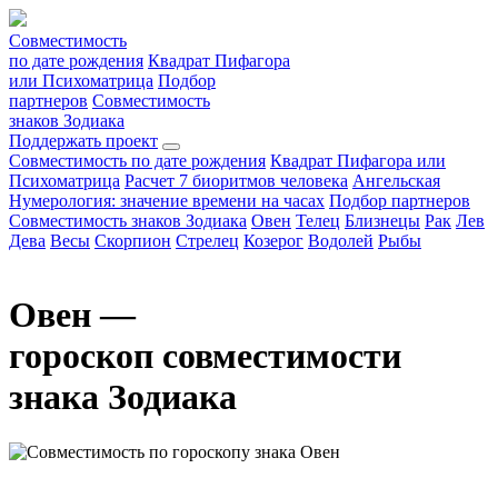
Совместимость
по дате рождения
Квадрат Пифагора
или Психоматрица
Подбор
партнеров
Совместимость
знаков Зодиака
Поддержать проект
Совместимость по дате рождения
Квадрат Пифагора или
Психоматрица
Расчет 7 биоритмов человека
Ангельская
Нумерология: значение времени на часах
Подбор партнеров
Совместимость знаков Зодиака
Овен
Телец
Близнецы
Рак
Лев
Дева
Весы
Скорпион
Стрелец
Козерог
Водолей
Рыбы
Овен —
гороскоп совместимости
знака Зодиака