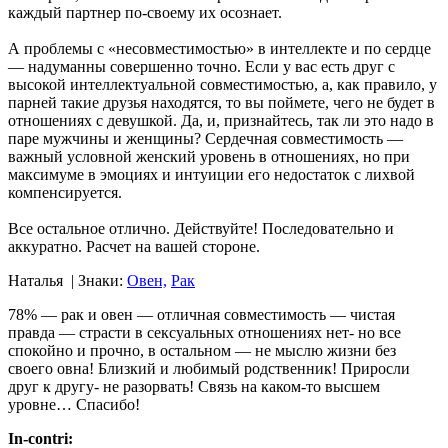
каждый партнер по-своему их осознает.
А проблемы с «несовместимостью» в интеллекте и по сердце
— надуманны совершенно точно. Если у вас есть друг с
высокой интеллектуальной совместимостью, а, как правило, у
парней такие друзья находятся, то вы поймете, чего не будет в
отношениях с девушкой. Да, и, признайтесь, так ли это надо в
паре мужчины и женщины? Сердечная совместимость —
важный условной женский уровень в отношениях, но при
максимуме в эмоциях и интуиции его недостаток с лихвой
компенсируется.
Все остальное отлично. Действуйте! Последовательно и
аккуратно. Расчет на вашей стороне.
Наталья
| Знаки:
Овен,
Рак
78% — рак и овен — отличная совместимость — чистая
правда — страсти в сексуальных отношениях нет- но все
спокойно и прочно, в остальном — не мыслю жизни без
своего овна! Близкий и любимый родственник! Приросли
друг к другу- не разорвать! Связь на каком-то высшем
уровне… Спасибо!
In-contri: