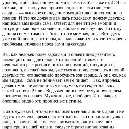
уровня, чтобы благополучно жить вместе. У вас же их 4! Из-за
них же, полагаю, у вас произошел, как вы сказали, «зов
сердца» — высокое совпадение эмоций плюс интуитивного
планов. И это же должно вам дать подсказку, почему девушка
написала вам вновь сама. Ответ: для нее эти же эмоции и
интуиция как бы «родные» и работают еще лучше. Поэтому
данная совместимость абсолютно взаимная, но… Вот здесь
уже свой нюанс, в котором, как мне кажется, и кроется корень
проблемы, стоящей перед вами на сегодня.
Вы, как человек более взрослый и объективно развитый,
имеющий опыт длительных отношений, а значит и
невольного раскрытия в них своих эмоций, интуиции и,
возможно, высшей чакры, уже смогли почувствовать в новой
девушке то, что заставило пробудить зов сердца. А она же, как
мы видим, «сама не понимает, зачем пишет». Так, впрочем,
делают многие женщины, что, думаю, не секрет для вас,
bazer1 в почти 27 лет. Ведь женщины лучше чувствуют, чем
логически осознают. Мужчины же, наоборот. И на чакрах
блестяще видно эти прописные истины.
Поэтому, bazer1, чтобы не наломать сейчас лишних дров и не
ждать затем еще время на ответный шаг со стороны девушки
или, того хуже, не спугнуть, возможно, одну из лучших
партнерш в вашей жизни, следует стратегию завоевания