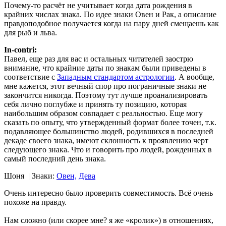
Почему-то расчёт не учитывает когда дата рождения в
крайних числах знака. По идее знаки Овен и Рак, а описание
правдоподобное получается когда на пару дней смещаешь как
для рыб и льва.
In-contri:
Павел, еще раз для вас и остальных читателей заострю
внимание, что крайние даты по знакам были приведены в
соответствие с
Западным стандартом астрологии
. А вообще,
мне кажется, этот вечный спор про пограничные знаки не
закончится никогда. Поэтому тут лучше проанализировать
себя лично поглубже и принять ту позицию, которая
наибольшим образом совпадает с реальностью. Еще могу
сказать по опыту, что утвержденный формат более точен, т.к.
подавляющее большинство людей, родившихся в последней
декаде своего знака, имеют склонность к проявлению черт
следующего знака. Что и говорить про людей, рожденных в
самый последний день знака.
Шоня
| Знаки:
Овен,
Дева
Очень интересно было проверить совместимость. Всё очень
похоже на правду.
Нам сложно (или скорее мне? я же «кролик») в отношениях,