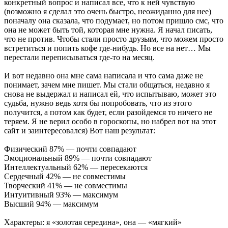
конкретный вопрос и написал все, что к ней чувствую
(возможно я сделал это очень быстро, неожиданно для нее)
поначалу она сказала, что подумает, но потом пришло смс, что
она не может быть той, которая мне нужна. Я начал писать,
что не против. Чтобы стали просто друзьям, что можем просто
встретиться и попить кофе где-нибудь. Но все на нет… Мы
перестали переписываться где-то на месяц.
И вот недавно она мне сама написала и что сама даже не
понимает, зачем мне пишет. Мы стали общаться, недавно я
снова не выдержал и написал ей, что испытываю, может это
судьба, нужно ведь хотя бы попробовать, что из этого
получится, а потом как будет, если разойдемся то ничего не
теряем. Я не верил особо в гороскопы, но набрел вот на этот
сайт и заинтересовался) Вот наш результат:
Физический 87% — почти совпадают
Эмоциональный 89% — почти совпадают
Интеллектуальный 62% — пересекаются
Сердечный 42% — не совместимы
Творческий 41% — не совместимы
Интуитивный 93% — максимум
Высший 94% — максимум
Характеры: я «золотая середина», она — «мягкий»