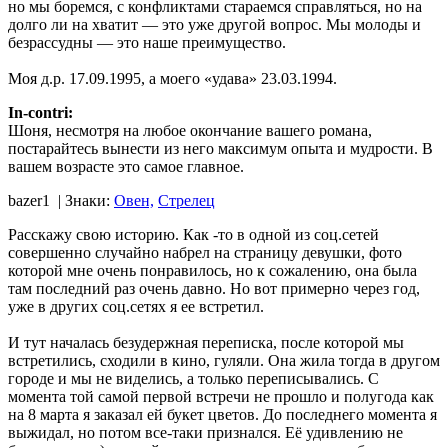
но мы боремся, с конфликтами стараемся справляться, но на
долго ли на хватит — это уже другой вопрос. Мы молоды и
безрассудны — это наше преимущество.
Моя д.р. 17.09.1995, а моего «удава» 23.03.1994.
In-contri:
Шоня, несмотря на любое окончание вашего романа,
постарайтесь вынести из него максимум опыта и мудрости. В
вашем возрасте это самое главное.
bazer1
| Знаки:
Овен,
Стрелец
Расскажу свою историю. Как -то в одной из соц.сетей
совершенно случайно набрел на страницу девушки, фото
которой мне очень понравилось, но к сожалению, она была
там последний раз очень давно. Но вот примерно через год,
уже в других соц.сетях я ее встретил.
И тут началась безудержная переписка, после которой мы
встретились, сходили в кино, гуляли. Она жила тогда в другом
городе и мы не виделись, а только переписывались. С
момента той самой первой встречи не прошло и полугода как
на 8 марта я заказал ей букет цветов. До последнего момента я
выжидал, но потом все-таки признался. Её удивлению не