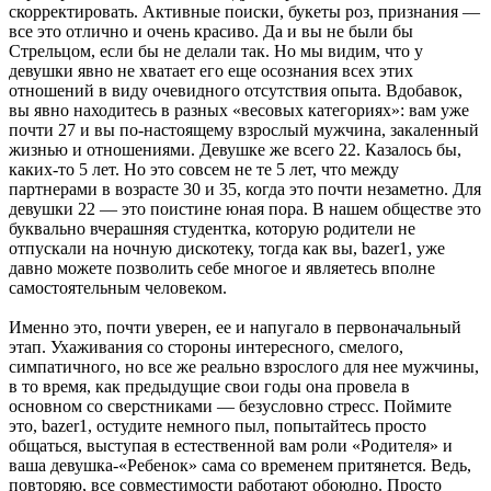
скорректировать. Активные поиски, букеты роз, признания —
все это отлично и очень красиво. Да и вы не были бы
Стрельцом, если бы не делали так. Но мы видим, что у
девушки явно не хватает его еще осознания всех этих
отношений в виду очевидного отсутствия опыта. Вдобавок,
вы явно находитесь в разных «весовых категориях»: вам уже
почти 27 и вы по-настоящему взрослый мужчина, закаленный
жизнью и отношениями. Девушке же всего 22. Казалось бы,
каких-то 5 лет. Но это совсем не те 5 лет, что между
партнерами в возрасте 30 и 35, когда это почти незаметно. Для
девушки 22 — это поистине юная пора. В нашем обществе это
буквально вчерашняя студентка, которую родители не
отпускали на ночную дискотеку, тогда как вы, bazer1, уже
давно можете позволить себе многое и являетесь вполне
самостоятельным человеком.
Именно это, почти уверен, ее и напугало в первоначальный
этап. Ухаживания со стороны интересного, смелого,
симпатичного, но все же реально взрослого для нее мужчины,
в то время, как предыдущие свои годы она провела в
основном со сверстниками — безусловно стресс. Поймите
это, bazer1, остудите немного пыл, попытайтесь просто
общаться, выступая в естественной вам роли «Родителя» и
ваша девушка-«Ребенок» сама со временем притянется. Ведь,
повторяю, все совместимости работают обоюдно. Просто