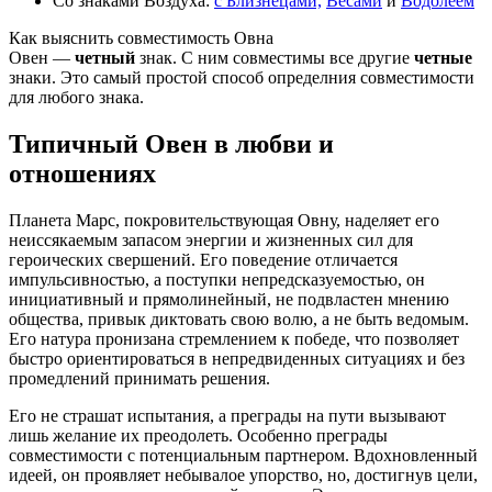
Со знаками Воздуха:
с Близнецами,
Весами
и
Водолеем
Как выяснить совместимость Овна
Овен —
четный
знак. С ним совместимы все другие
четные
знаки. Это самый простой способ определния совместимости
для любого знака.
Типичный Овен в любви и
отношениях
Планета Марс, покровительствующая Овну, наделяет его
неиссякаемым запасом энергии и жизненных сил для
героических свершений. Его поведение отличается
импульсивностью, а поступки непредсказуемостью, он
инициативный и прямолинейный, не подвластен мнению
общества, привык диктовать свою волю, а не быть ведомым.
Его натура пронизана стремлением к победе, что позволяет
быстро ориентироваться в непредвиденных ситуациях и без
промедлений принимать решения.
Его не страшат испытания, а преграды на пути вызывают
лишь желание их преодолеть. Особенно преграды
совместимости с потенциальным партнером. Вдохновленный
идеей, он проявляет небывалое упорство, но, достигнув цели,