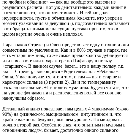
по любви и общению» — как вы вообще это вывели из
результатов расчета? Вот уж действительно: каждый видит в
расчете лишь то, что он хочет видеть. И сейчас доля
неуверенности, пусть и объяснимая (скажите, кто уверен в
момент ухаживания за девушкой?), подсознательно заставляет
вас обращать внимание на сущие пустяки при том, что в
целом картина очень и очень неплохая.
Пара знаков Стрелец и Овен представляет одну стихию и они
совместимы по умолчанию. Как и в 80% случаев в парах, где
есть «старший» знак, то же самое превосходство дублируется
или в возрасте или в характере по Пифагору в пользу
«старшего». В данном случае, bazer1, это в вашу пользу, т.к.
вы — Стрелец, являющийся «Родителем» для «Ребенка»-
Овна, У вас получается, что и там, и там — вы и старше и
характером сильнее (3 против 2). Да и по темпераменту
расклад идеальный: +1 в пользу мужчины. Будем считать, что
на уровне фундамента и распределения ролей все совпало
наилучшим образом.
Детальный анализ показывает нам целых 4 максимума (около
90%) на физическом, эмоциональном, интуитивном и, что
крайне важно на будущее, высшем уровнях. Позавидовать
можно второй раз. Особенно зная, что опытным и мудрым в
отношениях людям, бывает, достаточно одного сильного