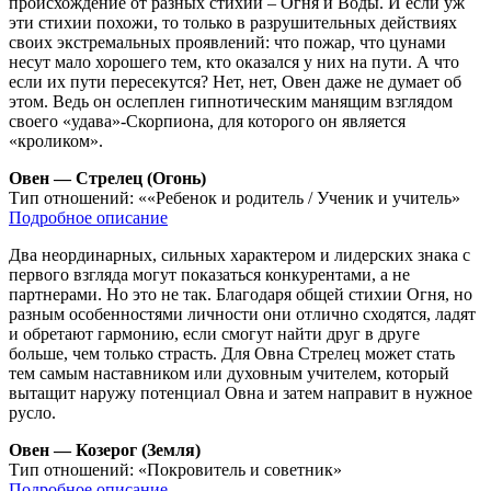
происхождение от разных стихий – Огня и Воды. И если уж
эти стихии похожи, то только в разрушительных действиях
своих экстремальных проявлений: что пожар, что цунами
несут мало хорошего тем, кто оказался у них на пути. А что
если их пути пересекутся? Нет, нет, Овен даже не думает об
этом. Ведь он ослеплен гипнотическим манящим взглядом
своего «удава»-Скорпиона, для которого он является
«кроликом».
Овен — Стрелец (Огонь)
Тип отношений:
««Ребенок и родитель / Ученик и учитель»
Подробное описание
Два неординарных, сильных характером и лидерских знака с
первого взгляда могут показаться конкурентами, а не
партнерами. Но это не так. Благодаря общей стихии Огня, но
разным особенностями личности они отлично сходятся, ладят
и обретают гармонию, если смогут найти друг в друге
больше, чем только страсть. Для Овна Стрелец может стать
тем самым наставником или духовным учителем, который
вытащит наружу потенциал Овна и затем направит в нужное
русло.
Овен — Козерог (Земля)
Тип отношений:
«Покровитель и советник»
Подробное описание