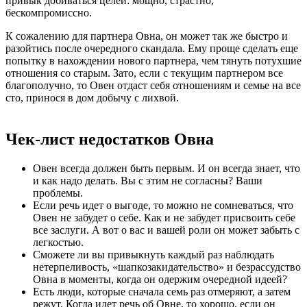
привык добиваться целей: мощно, страстно,
бескомпромиссно.
К сожалению для партнера Овна, он может так же быстро и
разойтись после очередного скандала. Ему проще сделать еще
попытку в нахождении нового партнера, чем тянуть потухшие
отношения со старым. Зато, если с текущим партнером все
благополучно, то Овен отдаст себя отношениям и семье на все
сто, принося в дом добычу с лихвой.
Чек-лист недостатков Овна
Овен всегда должен быть первым. И он всегда знает, что
и как надо делать. Вы с этим не согласны? Ваши
проблемы.
Если речь идет о выгоде, то можно не сомневаться, что
Овен не забудет о себе. Как и не забудет присвоить себе
все заслуги. А вот о вас и вашей роли он может забыть с
легкостью.
Сможете ли вы привыкнуть каждый раз наблюдать
нетерпеливость, «шапкозакидательство» и безрассудство
Овна в моменты, когда он одержим очередной идеей?
Есть люди, которые сначала семь раз отмеряют, а затем
режут. Когда идет речь об Овне, то хорошо, если он