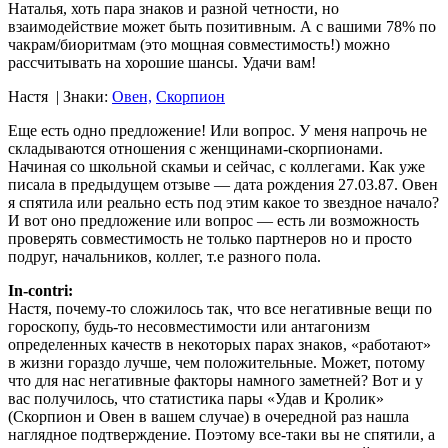
Наталья, хоть пара знаков и разной четности, но
взаимодействие может быть позитивным. А с вашими 78% по
чакрам/биоритмам (это мощная совместимость!) можно
рассчитывать на хорошие шансы. Удачи вам!
Настя
| Знаки:
Овен,
Скорпион
Еще есть одно предложение! Или вопрос. У меня напрочь не
складываются отношения с женщинами-скорпионами.
Начиная со школьной скамьи и сейчас, с коллегами. Как уже
писала в предыдущем отзыве — дата рождения 27.03.87. Овен
я спятила или реально есть под этим какое то звездное начало?
И вот оно предложение или вопрос — есть ли возможность
проверять совместимость не только партнеров но и просто
подруг, начальников, коллег, т.е разного пола.
In-contri:
Настя, почему-то сложилось так, что все негативные вещи по
гороскопу, будь-то несовместимости или антагонизм
определенных качеств в некоторых парах знаков, «работают»
в жизни гораздо лучше, чем положительные. Может, потому
что для нас негативные факторы намного заметней? Вот и у
вас получилось, что статистика пары «Удав и Кролик»
(Скорпион и Овен в вашем случае) в очередной раз нашла
наглядное подтверждение. Поэтому все-таки вы не спятили, а