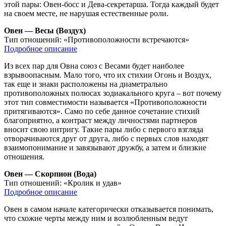
этой пары: Овен-босс и Дева-секретарша. Тогда каждый будет
на своем месте, не нарушая естественные роли.
Овен — Весы (Воздух)
Тип отношений:
«Противоположности встречаются»
Подробное описание
Из всех пар для Овна союз с Весами будет наиболее
взрывоопасным. Мало того, что их стихии Огонь и Воздух,
так еще и знаки расположены на диаметрально
противоположных полюсах зодиакального круга – вот почему
этот тип совместимости называется «Противоположности
притягиваются». Само по себе данное сочетание стихий
благоприятно, а контраст между личностями партнеров
вносит свою интригу. Такие пары либо с первого взгляда
отворачиваются друг от друга, либо с первых слов находят
взаимопонимание и завязывают дружбу, а затем и близкие
отношения.
Овен — Скорпион (Вода)
Тип отношений:
«Кролик и удав»
Подробное описание
Овен в самом начале категорически отказывается понимать,
что схожие черты между ним и возлюбленным ведут