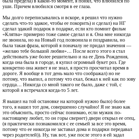
была предела) в какой-то момент, я понял, что влюбился по
уши. Причем влюбился смотря в ее глаза.
Мы долго переписывались и вскоре, я решил что нужно
сделать что-то эдакое, чтобы ее покорить) и сделал) на НГ
сделал эдакий подарок в подарке, если кто помнит фильм
«Клятва» примерно тоже самое сделал и я. Она мне никогда
не звонила, но на Новый год позвонила и поздравила, но
была такая фраза, которой я поначалу не придал значения —
«желаю тебе большой любви»… После всего этого я стал
действовать уже более решительно и на ее День Рождения,
когда она была в городе, я купил огромный букет роз. Где
конкретно она живет я не знал, я просто просчитал время в
дороге. Я вообще в тот день мало что соображал) но не
потому, что выпил, а потому что ехал, бежал к ней как по зову
сердца… Никогда со мной такого не было, даже с той, с
которой я встречался когда-то 5 лет.
Я вышел на той остановке на которой нужно было) более
того, я нашел тот дом, совершенно случайно! Я не знаю как
это объяснить, просто сейчас понимаю, если мужик по-
настоящему любит, то он горы свернет) двери открыл ее отец,
(я практически познакомился с ее семьей за все это время,
потому что ее никогда не заставал дома и подарки передавал
через родителей)). Ну, так вот, уже после этого я ей задал