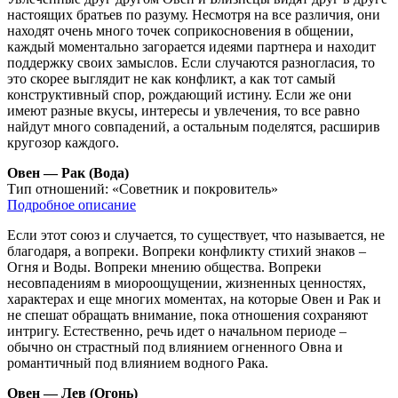
настоящих братьев по разуму. Несмотря на все различия, они
находят очень много точек соприкосновения в общении,
каждый моментально загорается идеями партнера и находит
поддержку своих замыслов. Если случаются разногласия, то
это скорее выглядит не как конфликт, а как тот самый
конструктивный спор, рождающий истину. Если же они
имеют разные вкусы, интересы и увлечения, то все равно
найдут много совпадений, а остальным поделятся, расширив
кругозор каждого.
Овен — Рак (Вода)
Тип отношений:
«Советник и покровитель»
Подробное описание
Если этот союз и случается, то существует, что называется, не
благодаря, а вопреки. Вопреки конфликту стихий знаков –
Огня и Воды. Вопреки мнению общества. Вопреки
несовпадениям в миороощущении, жизненных ценностях,
характерах и еще многих моментах, на которые Овен и Рак и
не спешат обращать внимание, пока отношения сохраняют
интригу. Естественно, речь идет о начальном периоде –
обычно он страстный под влиянием огненного Овна и
романтичный под влиянием водного Рака.
Овен — Лев (Огонь)