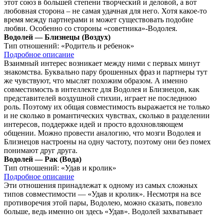
этот союз в большей степени творческий и деловой, а вот
любовная сторона – не самая удачная для него. Хотя какое-то
время между партнерами и может существовать подобие
любви. Особенно со стороны «советника»-Водолея.
Водолей — Близнецы (Воздух)
Тип отношений:
«Родитель и ребенок»
Подробное описание
Взаимный интерес возникает между ними с первых минут
знакомства. Буквально пару брошенных фраз и партнеры тут
же чувствуют, что мыслят похожим образом. А именно
совместимость в интеллекте для Водолея и Близнецов, как
представителей воздушной стихии, играет не последнюю
роль. Поэтому их общая совместимость выражается не только
и не сколько в романтических чувствах, сколько в разделении
интересов, поддержке идей и просто вдохновляющем
общении. Можно провести аналогию, что мозги Водолея и
Близнецов настроены на одну частоту, поэтому они без помех
понимают друг друга.
Водолей — Рак (Вода)
Тип отношений:
«Удав и кролик»
Подробное описание
Эти отношения принадлежат к одному из самых сложных
типов совместимости — «Удав и кролик». Несмотря на все
противоречия этой пары, Водолею, можно сказать, повезло
больше, ведь именно он здесь «Удав». Водолей захватывает