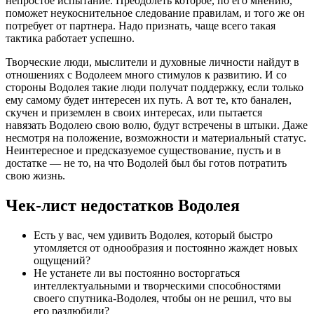
непростое испытание. Преодолеть которое, по его мнению,
поможет неукоснительное следование правилам, и того же он
потребует от партнера. Надо признать, чаще всего такая
тактика работает успешно.
Творческие люди, мыслители и духовные личности найдут в
отношениях с Водолеем много стимулов к развитию. И со
стороны Водолея такие люди получат поддержку, если только
ему самому будет интересен их путь. А вот те, кто банален,
скучен и приземлен в своих интересах, или пытается
навязать Водолею свою волю, будут встречены в штыки. Даже
несмотря на положение, возможности и материальный статус.
Неинтересное и предсказуемое существование, пусть и в
достатке — не то, на что Водолей был бы готов потратить
свою жизнь.
Чек-лист недостатков Водолея
Есть у вас, чем удивить Водолея, который быстро
утомляется от однообразия и постоянно жаждет новых
ощущений?
Не устанете ли вы постоянно восторгаться
интеллектуальными и творческими способностями
своего спутника-Водолея, чтобы он не решил, что вы
его разлюбили?