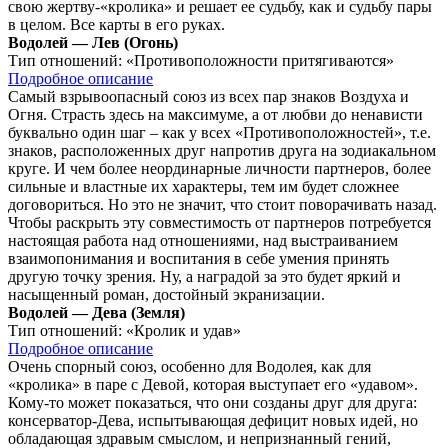
свою жертву-«кролика» и решает ее судьбу, как и судьбу пары
в целом. Все карты в его руках.
Водолей — Лев (Огонь)
Тип отношений:
«Противоположности притягиваются»
Подробное описание
Самый взрывоопасный союз из всех пар знаков Воздуха и
Огня. Страсть здесь на максимуме, а от любви до ненависти
буквально один шаг – как у всех «Противоположностей», т.е.
знаков, расположенных друг напротив друга на зодиакальном
круге. И чем более неординарные личности партнеров, более
сильные и властные их характеры, тем им будет сложнее
договориться. Но это не значит, что стоит поворачивать назад.
Чтобы раскрыть эту совместимость от партнеров потребуется
настоящая работа над отношениями, над выстраиванием
взаимопонимания и воспитания в себе умения принять
другую точку зрения. Ну, а наградой за это будет яркий и
насыщенный роман, достойный экранизации.
Водолей — Дева (Земля)
Тип отношений:
«Кролик и удав»
Подробное описание
Очень спорный союз, особенно для Водолея, как для
«кролика» в паре с Девой, которая выступает его «удавом».
Кому-то может показаться, что они созданы друг для друга:
консерватор-Дева, испытывающая дефицит новых идей, но
обладающая здравым смыслом, и непризнанный гений,