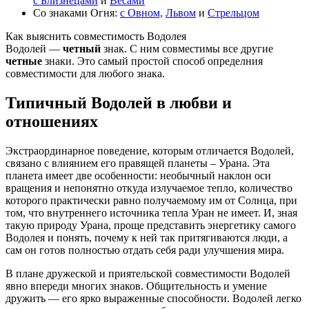
с Близнецами
и
Весами
Со знаками Огня:
с Овном,
Львом
и
Стрельцом
Как выяснить совместимость Водолея
Водолей —
четный
знак. С ним совместимы все другие
четные
знаки. Это самый простой способ определния
совместимости для любого знака.
Типичный Водолей в любви и
отношениях
Экстраординарное поведение, которым отличается Водолей,
связано с влиянием его правящей планеты – Урана. Эта
планета имеет две особенности: необычный наклон оси
вращения и непонятно откуда излучаемое тепло, количество
которого практически равно получаемому им от Солнца, при
том, что внутреннего источника тепла Уран не имеет. И, зная
такую природу Урана, проще представить энергетику самого
Водолея и понять, почему к ней так притягиваются люди, а
сам он готов полностью отдать себя ради улучшения мира.
В плане дружеской и приятельской совместимости Водолей
явно впереди многих знаков. Общительность и умение
дружить — его ярко выраженные способности. Водолей легко