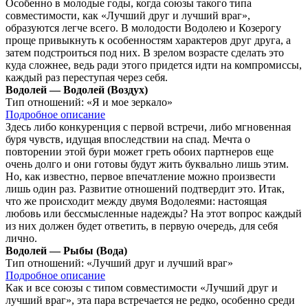
Особенно в молодые годы, когда союзы такого типа
совместимости, как «Лучший друг и лучший враг»,
образуются легче всего. В молодости Водолею и Козерогу
проще привыкнуть к особенностям характеров друг друга, а
затем подстроиться под них. В зрелом возрасте сделать это
куда сложнее, ведь ради этого придется идти на компромиссы,
каждый раз переступая через себя.
Водолей — Водолей (Воздух)
Тип отношений:
«Я и мое зеркало»
Подробное описание
Здесь либо конкуренция с первой встречи, либо мгновенная
буря чувств, идущая впоследствии на спад. Мечта о
повторении этой бури может греть обоих партнеров еще
очень долго и они готовы будут жить буквально лишь этим.
Но, как известно, первое впечатление можно произвести
лишь один раз. Развитие отношений подтвердит это. Итак,
что же происходит между двумя Водолеями: настоящая
любовь или бессмысленные надежды? На этот вопрос каждый
из них должен будет ответить, в первую очередь, для себя
лично.
Водолей — Рыбы (Вода)
Тип отношений:
«Лучший друг и лучший враг»
Подробное описание
Как и все союзы с типом совместимости «Лучший друг и
лучший враг», эта пара встречается не редко, особенно среди