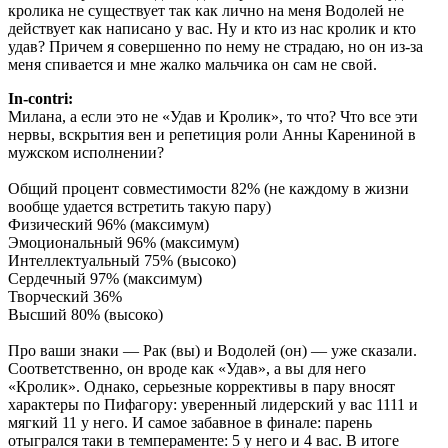
кролика не существует так как лично на меня Водолей не
действует как написано у вас. Ну и кто из нас кролик и кто
удав? Причем я совершенно по нему не страдаю, но он из-за
меня спивается и мне жалко мальчика он сам не свой.
In-contri:
Милана, а если это не «Удав и Кролик», то что? Что все эти
нервы, вскрытия вен и репетиция роли Анны Карениной в
мужском исполнении?
Общий процент совместимости 82% (не каждому в жизни
вообще удается встретить такую пару)
Физический 96% (максимум)
Эмоциональный 96% (максимум)
Интеллектуальный 75% (высоко)
Сердечный 97% (максимум)
Творческий 36%
Высший 80% (высоко)
Про ваши знаки — Рак (вы) и Водолей (он) — уже сказали.
Соответственно, он вроде как «Удав», а вы для него
«Кролик». Однако, серьезные коррективы в пару вносят
характеры по Пифагору: уверенный лидерский у вас 1111 и
мягкий 11 у него. И самое забавное в финале: парень
отыгрался таки в темпераменте: 5 у него и 4 вас. В итоге