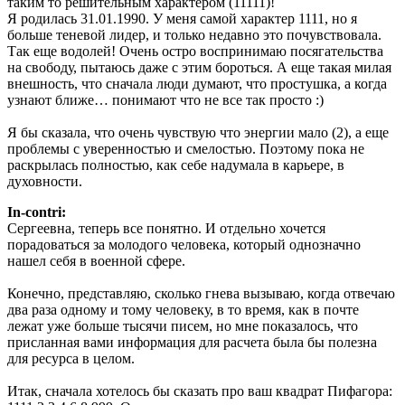
таким то решительным характером (11111)!
Я родилась 31.01.1990. У меня самой характер 1111, но я
больше теневой лидер, и только недавно это почувствовала.
Так еще водолей! Очень остро воспринимаю посягательства
на свободу, пытаюсь даже с этим бороться. А еще такая милая
внешность, что сначала люди думают, что простушка, а когда
узнают ближе… понимают что не все так просто :)
Я бы сказала, что очень чувствую что энергии мало (2), а еще
проблемы с уверенностью и смелостью. Поэтому пока не
раскрылась полностью, как себе надумала в карьере, в
духовности.
In-contri:
Сергеевна, теперь все понятно. И отдельно хочется
порадоваться за молодого человека, который однозначно
нашел себя в военной сфере.
Конечно, представляю, сколько гнева вызываю, когда отвечаю
два раза одному и тому человеку, в то время, как в почте
лежат уже больше тысячи писем, но мне показалось, что
присланная вами информация для расчета была бы полезна
для ресурса в целом.
Итак, сначала хотелось бы сказать про ваш квадрат Пифагора: