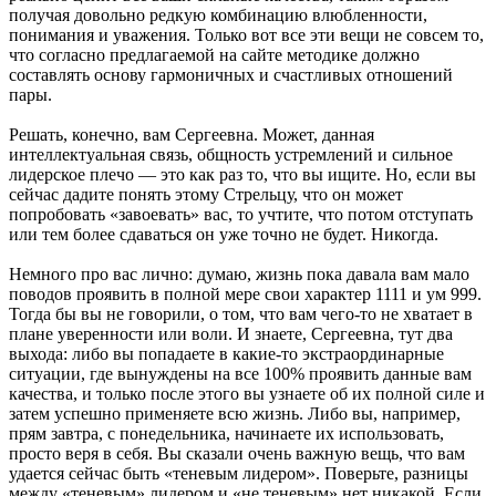
получая довольно редкую комбинацию влюбленности,
понимания и уважения. Только вот все эти вещи не совсем то,
что согласно предлагаемой на сайте методике должно
составлять основу гармоничных и счастливых отношений
пары.
Решать, конечно, вам Сергеевна. Может, данная
интеллектуальная связь, общность устремлений и сильное
лидерское плечо — это как раз то, что вы ищите. Но, если вы
сейчас дадите понять этому Стрельцу, что он может
попробовать «завоевать» вас, то учтите, что потом отступать
или тем более сдаваться он уже точно не будет. Никогда.
Немного про вас лично: думаю, жизнь пока давала вам мало
поводов проявить в полной мере свои характер 1111 и ум 999.
Тогда бы вы не говорили, о том, что вам чего-то не хватает в
плане уверенности или воли. И знаете, Сергеевна, тут два
выхода: либо вы попадаете в какие-то экстраординарные
ситуации, где вынуждены на все 100% проявить данные вам
качества, и только после этого вы узнаете об их полной силе и
затем успешно применяете всю жизнь. Либо вы, например,
прям завтра, с понедельника, начинаете их использовать,
просто веря в себя. Вы сказали очень важную вещь, что вам
удается сейчас быть «теневым лидером». Поверьте, разницы
между «теневым» лидером и «не теневым» нет никакой. Если