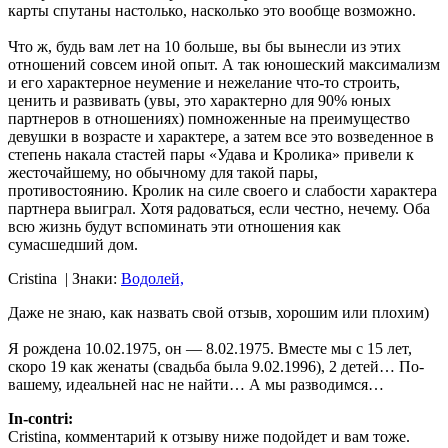
карты спутаны настолько, насколько это вообще возможно.
Что ж, будь вам лет на 10 больше, вы бы вынесли из этих
отношений совсем иной опыт. А так юношеский максимализм
и его характерное неумение и нежелание что-то строить,
ценить и развивать (увы, это характерно для 90% юных
партнеров в отношениях) помноженные на преимущество
девушки в возрасте и характере, а затем все это возведенное в
степень накала стастей пары «Удава и Кролика» привели к
жесточайшему, но обычному для такой пары,
противостоянию. Кролик на силе своего и слабости характера
партнера выиграл. Хотя радоваться, если честно, нечему. Оба
всю жизнь будут вспоминать эти отношения как
сумасшедший дом.
Cristina
| Знаки:
Водолей,
Даже не знаю, как назвать свой отзыв, хорошим или плохим)
Я рождена 10.02.1975, он — 8.02.1975. Вместе мы с 15 лет,
скоро 19 как женаты (свадьба была 9.02.1996), 2 детей… По-
вашему, идеальней нас не найти… А мы разводимся…
In-contri:
Cristina, комментарий к отзыву ниже подойдет и вам тоже.