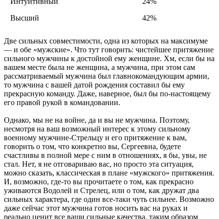
Интуитивный
24%
Высший
42%
Две сильных совместимости, одна из которых на максимуме
— и обе «мужские». Что тут говорить: чистейшее притяжение
сильного мужчины к достойной ему женщине. Хм, если бы на
вашем месте была не женщина, а мужчина, при этом сам
рассматриваемый мужчина был главнокомандующим армии,
то мужчина с вашей датой рождения составил бы ему
прекрасную команду. Даже, наверное, был бы по-настоящему
его правой рукой в командовании.
Однако, мы не на войне, да и вы не мужчина. Поэтому,
несмотря на ваш возможный интерес к этому сильному
военному мужчине-Стрельцу и его притяжение к вам,
говорить о том, что конкретно вы, Сергеевна, будете
счастливы в полной мере с ним в отношениях, я бы, увы, не
стал. Нет, я не отговариваю вас, но просто эта ситуация,
можно сказать, классическая в плане «мужского» притяжения.
И, возможно, где-то вы прочитаете о том, как прекрасно
уживаются Водолей и Стрелец, или о том, как дружат два
сильных характера, где один все-таки чуть сильнее. Возможно
даже сейчас этот мужчина готов носить вас на руках и
реально ценит все ваши сильные качества, таким образом