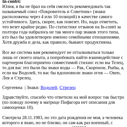
In-contri:
Юлия, я бы не брал на себя смелость рекомендовать так
называемый союз «Покровитель и Советник» (знаки
расположены через 4 или 10 позиций) в качестве самого
устойчивого. Здесь, скорее, как повезет. Но, надо отметить,
что везет крайне редко. По статистике отзывов на In-contri за
полтора года набралось не так много пар знаков этого типа,
кто был бы удовлетворен именно семейными отношениями.
Хотя дружба и дела, как правило, бывают продуктивны.
Все же система вам рекомендует не отталкиваться только
лишь от своего опыта, а попробовать найти взаимодействие с
партнером благоприятно совместимой стихии: если вы Телец,
то для вас это были бы знаки воды — Рак, Скорпион, Рыбы, а,
если вы Водолей, то вас бы вдохновили знаки огня — Овен,
Лев и Стрелец.
Сергеевна
| Знаки:
Водолей,
Стрелец
Здравствуйте, спасибо что ответили на мой вопрос так быстро
(по поводу почему в матрице Пифагора нет описания для
самооценки 10).
Смотрела 28.11.1983, но это дата рождения не моя, а человека
которого я знаю, но не близко, он сам как раз военный, с