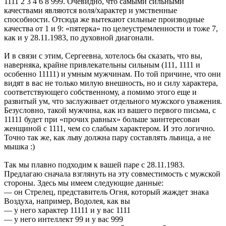
1111 2 3 4 6 8 999. Очевидно, что самыми сильными
качествами являются воля/характер и умственные
способности. Отсюда же вытекают сильные производные
качества от 1 и 9: «пятерка» по целеустремленности и тоже 7,
как и у 28.11.1983, по духовной диагонали.
И в связи с этим, Сергеевна, хотелось бы сказать, что вы,
наверняка, крайне привлекательны сильным (111, 1111 и
особенно 11111) и умным мужчинам. По той причине, что они
видят в вас не только милую внешность, но и силу характера,
соответствующего собственному, а помимо этого еще и
развитый ум, что заслуживает отдельного мужского уважения.
Безусловно, такой мужчина, как из вашего первого письма, с
11111 будет при «прочих равных» больше заинтересован
женщиной с 1111, чем со слабым характером. И это логично.
Точно так же, как льву должна пару составлять львица, а не
мышка :)
Так мы плавно подходим к вашей паре с 28.11.1983.
Предлагаю сначала взглянуть на эту совместимость с мужской
стороны. Здесь мы имеем следующие данные:
— он Стрелец, представитель Огня, который жаждет знака
Воздуха, например, Водолея, как вы
— у него характер 11111 и у вас 1111
— у него интеллект 99 и у вас 999