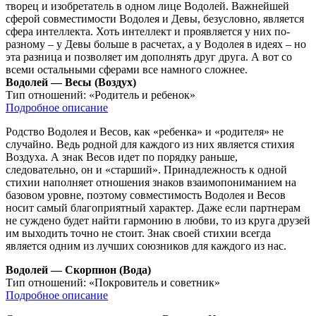
творец и изобретатель в одном лице Водолей. Важнейшей
сферой совместимости Водолея и Девы, безусловно, является
сфера интеллекта. Хоть интеллект и проявляется у них по-
разному – у Девы больше в расчетах, а у Водолея в идеях – но
эта разница и позволяет им дополнять друг друга. А вот со
всеми остальными сферами все намного сложнее.
Водолей — Весы (Воздух)
Тип отношений:
«Родитель и ребенок»
Подробное описание
Родство Водолея и Весов, как «ребенка» и «родителя» не
случайно. Ведь родной для каждого из них является стихия
Воздуха. А знак Весов идет по порядку раньше,
следовательно, он и «старший». Принадлежность к одной
стихии наполняет отношения знаков взаимопониманием на
базовом уровне, поэтому совместимость Водолея и Весов
носит самый благоприятный характер. Даже если партнерам
не суждено будет найти гармонию в любви, то из круга друзей
им выходить точно не стоит. Знак своей стихии всегда
является одним из лучших союзников для каждого из нас.
Водолей — Скорпион (Вода)
Тип отношений:
«Покровитель и советник»
Подробное описание