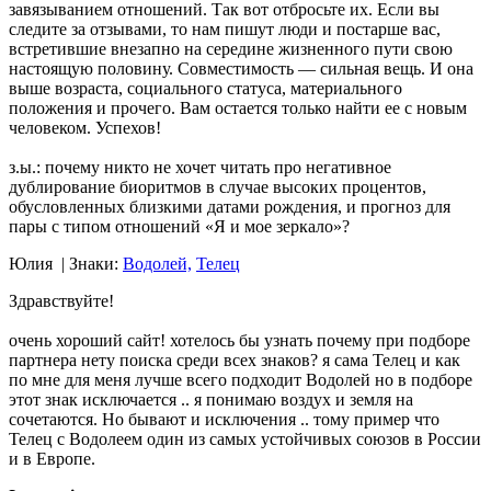
завязыванием отношений. Так вот отбросьте их. Если вы
следите за отзывами, то нам пишут люди и постарше вас,
встретившие внезапно на середине жизненного пути свою
настоящую половину. Совместимость — сильная вещь. И она
выше возраста, социального статуса, материального
положения и прочего. Вам остается только найти ее с новым
человеком. Успехов!
з.ы.: почему никто не хочет читать про негативное
дублирование биоритмов в случае высоких процентов,
обусловленных близкими датами рождения, и прогноз для
пары с типом отношений «Я и мое зеркало»?
Юлия
| Знаки:
Водолей,
Телец
Здравствуйте!
очень хороший сайт! хотелось бы узнать почему при подборе
партнера нету поиска среди всех знаков? я сама Телец и как
по мне для меня лучше всего подходит Водолей но в подборе
этот знак исключается .. я понимаю воздух и земля на
сочетаются. Но бывают и исключения .. тому пример что
Телец с Водолеем один из самых устойчивых союзов в России
и в Европе.