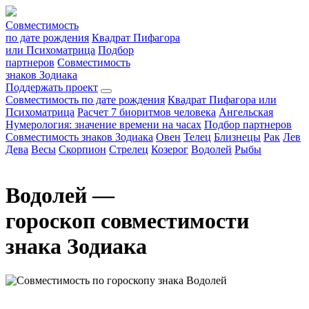
Совместимость
по дате рождения
Квадрат Пифагора
или Психоматрица
Подбор
партнеров
Совместимость
знаков Зодиака
Поддержать проект
Совместимость по дате рождения
Квадрат Пифагора или
Психоматрица
Расчет 7 биоритмов человека
Ангельская
Нумерология: значение времени на часах
Подбор партнеров
Совместимость знаков Зодиака
Овен
Телец
Близнецы
Рак
Лев
Дева
Весы
Скорпион
Стрелец
Козерог
Водолей
Рыбы
Водолей —
гороскоп совместимости
знака Зодиака