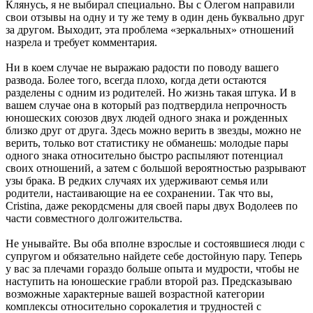
Клянусь, я не выбирал специально. Вы с Олегом направили
свои отзывы на одну и ту же тему в один день буквально друг
за другом. Выходит, эта проблема «зеркальных» отношений
назрела и требует комментария.
Ни в коем случае не выражаю радости по поводу вашего
развода. Более того, всегда плохо, когда дети остаются
разделены с одним из родителей. Но жизнь такая штука. И в
вашем случае она в который раз подтвердила непрочность
юношеских союзов двух людей одного знака и рожденных
близко друг от друга. Здесь можно верить в звезды, можно не
верить, только вот статистику не обманешь: молодые пары
одного знака относительно быстро распыляют потенциал
своих отношений, а затем с большой вероятностью разрывают
узы брака. В редких случаях их удерживают семья или
родители, настаивающие на ее сохранении. Так что вы,
Cristina, даже рекордсмены для своей пары двух Водолеев по
части совместного долгожительства.
Не унывайте. Вы оба вполне взрослые и состоявшиеся люди с
супругом и обязательно найдете себе достойную пару. Теперь
у вас за плечами гораздо больше опыта и мудрости, чтобы не
наступить на юношеские грабли второй раз. Предсказываю
возможные характерные вашей возрастной категории
комплексы относительно сорокалетия и трудностей с