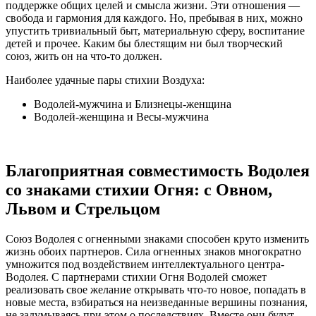
поддержке общих целей и смысла жизни. Эти отношения —
свобода и гармония для каждого. Но, пребывая в них, можно
упустить тривиальный быт, материальную сферу, воспитание
детей и прочее. Каким бы блестящим ни был творческий
союз, жить он на что-то должен.
Наиболее удачные пары стихии Воздуха:
Водолей-мужчина и Близнецы-женщина
Водолей-женщина и Весы-мужчина
Благоприятная совместимость Водолея
со знаками стихии Огня: с Овном,
Львом и Стрельцом
Союз Водолея с огненными знаками способен круто изменить
жизнь обоих партнеров. Сила огненных знаков многократно
умножится под воздействием интеллектуального центра-
Водолея. С партнерами стихии Огня Водолей сможет
реализовать свое желание открывать что-то новое, попадать в
новые места, взбираться на неизведанные вершины познания,
не задумываясь при этом о последствиях. Вместе они будут