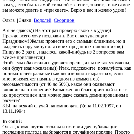
вам удается быть самой сильной «в тени», значит, то же самое
вы можете делать и «при свете». Верю в вас и желаю удачи!
Ольга
| Знаки:
Водолей,
Скорпион
А я не сдаюсь)) На этот раз проверю свою 7 в удаче))
Прежде всего хочу поздравить Вас с наступающим
Праздником! Желаю провести его с самыми близкими, но и
выделить пару минут для своих преданных поклонников;)
Пишу во 2 раз и , надеюсь, какой-нибудь из 2 вопросов вам
всё же приглянётся))
Чтобы мы оба остались удовлетворены, а вы не так утомлены,
они будут взаимосвязаны)) Итак, подскажите, пожалуйста, как
понимать нейтральные (как вы изволили выразиться, если
мне не изменяет память в одном из комментов)
несовместимости (от 40 до 50%), какое они оказывают
влияние на отношения? Возможен ли благоприятный итог с
их присутствием или можно даже сказать доминированием в
расчёте?
З.Ы. на всякий случай напомню даты))(она 11.02.1997, он
13.11.1994)
In-contri:
Ольга, кроме шуток: отзывы и истории для публикации
последние полгода выбираются в случайном порядке. Просто