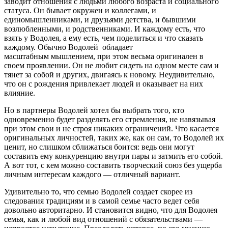
заводит отношения с людьми любого возраста и социального
статуса. Он бывает окружен и коллегами, и
единомышленниками, и друзьями детства, и бывшими
возлюбленными, и родственниками. И каждому есть, что
взять у Водолея, а ему есть, чем поделиться и что сказать
каждому. Обычно Водолей обладает
масштабным мышлением, при этом весьма оригинален в
своем проявлении. Он не любит сидеть на одном месте сам и
тянет за собой и других, двигаясь к новому. Неудивительно,
что он с рождения привлекает людей и оказывает на них
влияние.
Но в партнеры Водолей хотел бы выбрать того, кто
одновременно будет разделять его стремления, не навязывая
при этом свои и не строя никаких ограничений. Что касается
оригинальных личностей, таких же, как он сам, то Водолей их
ценит, но слишком сближаться боится: ведь они могут
составить ему конкуренцию внутри пары и затмить его собой.
А вот тот, с кем можно составить творческий союз без ущерба
личным интересам каждого — отличный вариант.
Удивительно то, что семью Водолей создает скорее из
следования традициям и в самой семье часто ведет себя
довольно авторитарно. И становится видно, что для Водолея
семья, как и любой вид отношений с обязательствами —