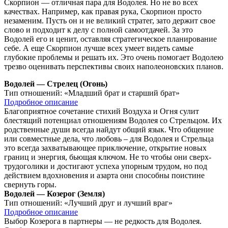
Скорпион — отличная пара для Водолея. Но не во всех
качествах. Например, как правая рука, Скорпион просто
незаменим. Пусть он и не великий стратег, зато держит свое
слово и подходит к делу с полной самоотдачей. За это
Водолей его и ценит, оставляя стратегическое планирование
себе. А еще Скорпион лучше всех умеет видеть самые
глубокие проблемы и решать их. Это очень помогает Водолею
трезво оценивать перспективы своих наполеоновских планов.
Водолей — Стрелец (Огонь)
Тип отношений:
«Младший брат и старший брат»
Подробное описание
Благоприятное сочетание стихий Воздуха и Огня сулит
блестящий потенциал отношениям Водолея со Стрельцом. Их
родственные души всегда найдут общий язык. Что общение
или совместные дела, что любовь – для Водолея и Стрельца
это всегда захватывающее приключение, открытие новых
границ и энергия, бьющая ключом. Не то чтобы они сверх-
трудоголики и достигают успеха упорным трудом, но под
действием вдохновения и азарта они способны поистине
свернуть горы.
Водолей — Козерог (Земля)
Тип отношений:
«Лучший друг и лучший враг»
Подробное описание
Выбор Козерога в партнеры — не редкость для Водолея.