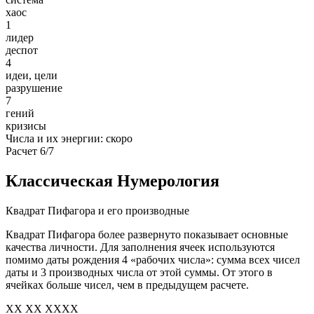
хаос
1
лидер
деспот
4
идеи, цели
разрушение
7
гений
кризисы
Числа и их энергии: скоро
Расчет 6/7
Классическая Нумерология
Квадрат Пифагора и его производные
Квадрат Пифагора более развернуто показывает основные
качества личности. Для заполнения ячеек используются
помимо даты рождения 4 «рабочих числа»: сумма всех чисел
даты и 3 производных числа от этой суммы. От этого в
ячейках больше чисел, чем в предыдущем расчете.
XX XX XXXX