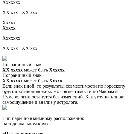
Xxxxxxx
XX xxx - XX xxx
Xxxxx
Xxxxx
Xxxxxxx
XX xxx - XX xxx
Пограничный знак
XX ххххх
может быть
Хххххх
Пограничный знак
XX ххххх
может быть
Ххххх
Если знак иной, то результаты совместимости по гороскопу
будут противоположны. Но совместимости по Чакрам и
Нумерологии останутся без изменений. Как уточнить знак:
самоощущение и анализ у астролога.
Тип пары по взаимному расположению
на зодиакальном круге
«Название типа пары»