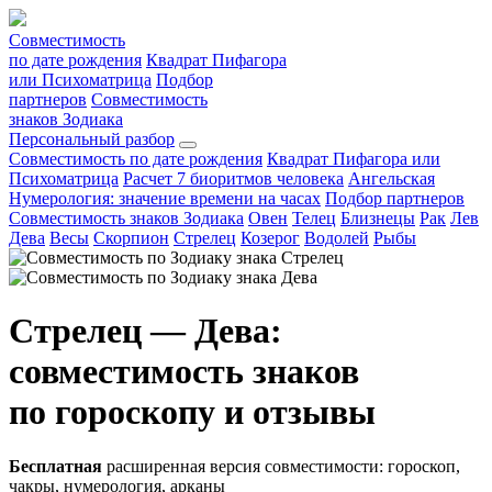
Совместимость
по дате рождения
Квадрат Пифагора
или Психоматрица
Подбор
партнеров
Совместимость
знаков Зодиака
Персональный разбор
Совместимость по дате рождения
Квадрат Пифагора или
Психоматрица
Расчет 7 биоритмов человека
Ангельская
Нумерология: значение времени на часах
Подбор партнеров
Совместимость знаков Зодиака
Овен
Телец
Близнецы
Рак
Лев
Дева
Весы
Скорпион
Стрелец
Козерог
Водолей
Рыбы
Стрелец — Дева:
совместимость знаков
по гороскопу и отзывы
Бесплатная
расширенная версия совместимости: гороскоп,
чакры, нумерология, арканы