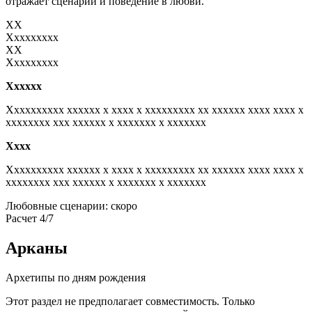
отражает сценарий и поведение в любви.
XX
Xxxxxxxxx
XX
Xxxxxxxxx
Xxxxxx
Xxxxxxxxxx xxxxxx x xxxx x xxxxxxxxx xx xxxxxx xxxx xxxx x
xxxxxxxx xxx xxxxxx x xxxxxxx x xxxxxxx
Xxxx
Xxxxxxxxxx xxxxxx x xxxx x xxxxxxxxx xx xxxxxx xxxx xxxx x
xxxxxxxx xxx xxxxxx x xxxxxxx x xxxxxxx
Любовные сценарии: скоро
Расчет 4/7
Арканы
Архетипы по дням рождения
Этот раздел не предполагает совместимость. Только