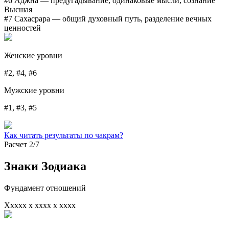
#6 Аджна
— предугадывание, одинаковые мысли, сознание
Высшая
#7 Сахасрара
— общий духовный путь, разделение вечных
ценностей
Женские уровни
#2, #4, #6
Мужские уровни
#1, #3, #5
Как читать результаты по чакрам?
Расчет 2/7
Знаки Зодиака
Фундамент отношений
Xxxxx x xxxx x xxxx