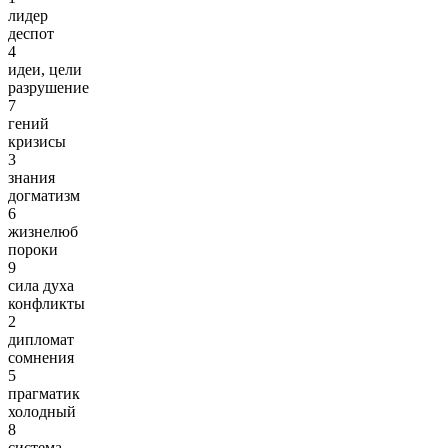
лидер
деспот
4
идеи, цели
разрушение
7
гений
кризисы
3
знания
догматизм
6
жизнелюб
пороки
9
сила духа
конфликты
2
дипломат
сомнения
5
прагматик
холодный
8
система