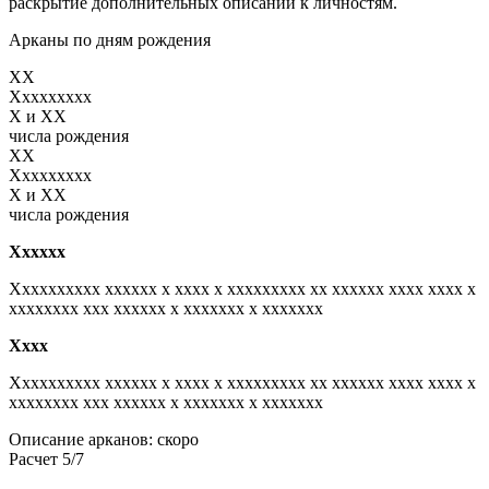
раскрытие дополнительных описаний к личностям.
Арканы по дням рождения
XX
Xxxxxxxxx
X и XX
числа рождения
XX
Xxxxxxxxx
X и XX
числа рождения
Xxxxxx
Xxxxxxxxxx xxxxxx x xxxx x xxxxxxxxx xx xxxxxx xxxx xxxx x
xxxxxxxx xxx xxxxxx x xxxxxxx x xxxxxxx
Xxxx
Xxxxxxxxxx xxxxxx x xxxx x xxxxxxxxx xx xxxxxx xxxx xxxx x
xxxxxxxx xxx xxxxxx x xxxxxxx x xxxxxxx
Описание арканов: скоро
Расчет 5/7