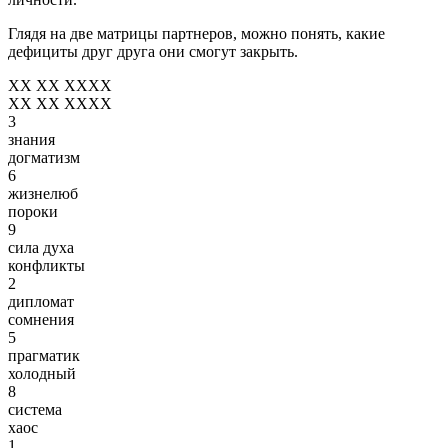
Глядя на две матрицы партнеров, можно понять, какие
дефициты друг друга они смогут закрыть.
XX XX XXXX
XX XX XXXX
3
знания
догматизм
6
жизнелюб
пороки
9
сила духа
конфликты
2
дипломат
сомнения
5
прагматик
холодный
8
система
хаос
1