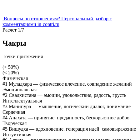
Вопросы по отношениям?
Персональный разбор
с
комментариями in-contri.ru
Расчет 1/7
Чакры
Точки притяжения
(> 50%)
(< 20%)
Физическая
#1 Муладхара
— физическое влечение, совпадение желаний
Эмоциональная
#2 Свадхистана
— эмоции, удовольствия, радость, грусть
Интеллектуальная
#3 Манипура
— мышление, логический диалог, понимание
Сердечная
#4 Анахата
— принятие, преданность, бескорыстное добро
Творческая
#5 Вишудха
— вдохновение, генерация идей, самовыражение
Интуитивная