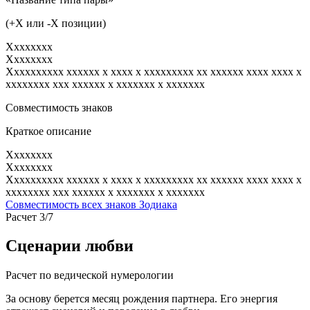
(+X или -X позиции)
Xxxxxxxx
Xxxxxxxx
Xxxxxxxxxx xxxxxx x xxxx x xxxxxxxxx xx xxxxxx xxxx xxxx x
xxxxxxxx xxx xxxxxx x xxxxxxx x xxxxxxx
Совместимость знаков
Краткое описание
Xxxxxxxx
Xxxxxxxx
Xxxxxxxxxx xxxxxx x xxxx x xxxxxxxxx xx xxxxxx xxxx xxxx x
xxxxxxxx xxx xxxxxx x xxxxxxx x xxxxxxx
Совместимость всех знаков Зодиака
Расчет 3/7
Сценарии любви
Расчет по ведической нумерологии
За основу берется месяц рождения партнера. Его энергия