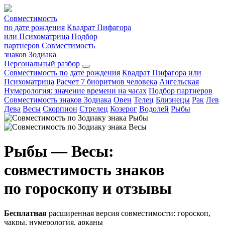
Совместимость
по дате рождения
Квадрат Пифагора
или Психоматрица
Подбор
партнеров
Совместимость
знаков Зодиака
Персональный разбор
Совместимость по дате рождения
Квадрат Пифагора или
Психоматрица
Расчет 7 биоритмов человека
Ангельская
Нумерология: значение времени на часах
Подбор партнеров
Совместимость знаков Зодиака
Овен
Телец
Близнецы
Рак
Лев
Дева
Весы
Скорпион
Стрелец
Козерог
Водолей
Рыбы
Рыбы — Весы:
совместимость знаков
по гороскопу и отзывы
Бесплатная
расширенная версия совместимости: гороскоп,
чакры, нумерология, арканы