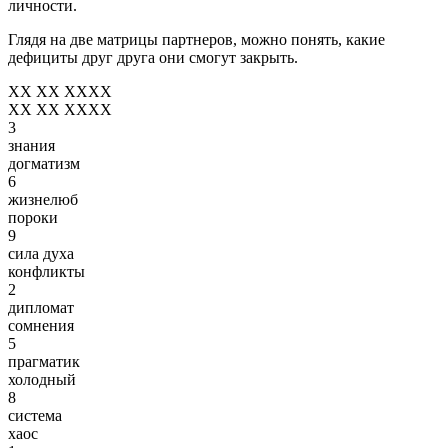
личности.
Глядя на две матрицы партнеров, можно понять, какие
дефициты друг друга они смогут закрыть.
XX XX XXXX
XX XX XXXX
3
знания
догматизм
6
жизнелюб
пороки
9
сила духа
конфликты
2
дипломат
сомнения
5
прагматик
холодный
8
система
хаос