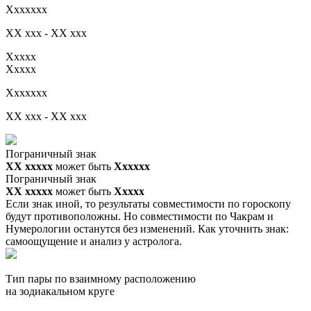
Xxxxxxx
XX xxx - XX xxx
Xxxxx
Xxxxx
Xxxxxxx
XX xxx - XX xxx
Пограничный знак
XX ххххх
может быть
Хххххх
Пограничный знак
XX ххххх
может быть
Ххххх
Если знак иной, то результаты совместимости по гороскопу
будут противоположны. Но совместимости по Чакрам и
Нумерологии останутся без изменений. Как уточнить знак:
самоощущение и анализ у астролога.
Тип пары по взаимному расположению
на зодиакальном круге