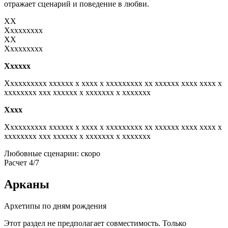
отражает сценарий и поведение в любви.
XX
Xxxxxxxxx
XX
Xxxxxxxxx
Xxxxxx
Xxxxxxxxxx xxxxxx x xxxx x xxxxxxxxx xx xxxxxx xxxx xxxx x
xxxxxxxx xxx xxxxxx x xxxxxxx x xxxxxxx
Xxxx
Xxxxxxxxxx xxxxxx x xxxx x xxxxxxxxx xx xxxxxx xxxx xxxx x
xxxxxxxx xxx xxxxxx x xxxxxxx x xxxxxxx
Любовные сценарии: скоро
Расчет 4/7
Арканы
Архетипы по дням рождения
Этот раздел не предполагает совместимость. Только