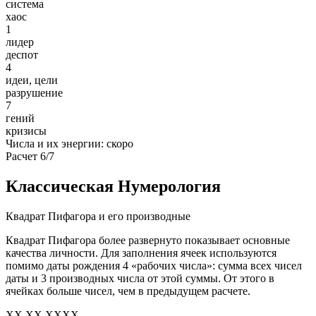
система
хаос
1
лидер
деспот
4
идеи, цели
разрушение
7
гений
кризисы
Числа и их энергии: скоро
Расчет 6/7
Классическая Нумерология
Квадрат Пифагора и его производные
Квадрат Пифагора более развернуто показывает основные
качества личности. Для заполнения ячеек используются
помимо даты рождения 4 «рабочих числа»: сумма всех чисел
даты и 3 производных числа от этой суммы. От этого в
ячейках больше чисел, чем в предыдущем расчете.
XX XX XXXX