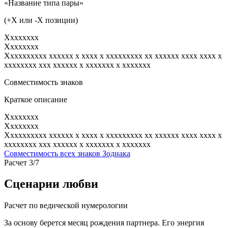
«Название типа пары»
(+X или -X позиции)
Xxxxxxxx
Xxxxxxxx
Xxxxxxxxxx xxxxxx x xxxx x xxxxxxxxx xx xxxxxx xxxx xxxx x
xxxxxxxx xxx xxxxxx x xxxxxxx x xxxxxxx
Совместимость знаков
Краткое описание
Xxxxxxxx
Xxxxxxxx
Xxxxxxxxxx xxxxxx x xxxx x xxxxxxxxx xx xxxxxx xxxx xxxx x
xxxxxxxx xxx xxxxxx x xxxxxxx x xxxxxxx
Совместимость всех знаков Зодиака
Расчет 3/7
Сценарии любви
Расчет по ведической нумерологии
За основу берется месяц рождения партнера. Его энергия