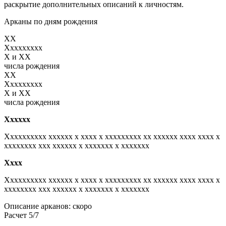
раскрытие дополнительных описаний к личностям.
Арканы по дням рождения
XX
Xxxxxxxxx
X и XX
числа рождения
XX
Xxxxxxxxx
X и XX
числа рождения
Xxxxxx
Xxxxxxxxxx xxxxxx x xxxx x xxxxxxxxx xx xxxxxx xxxx xxxx x
xxxxxxxx xxx xxxxxx x xxxxxxx x xxxxxxx
Xxxx
Xxxxxxxxxx xxxxxx x xxxx x xxxxxxxxx xx xxxxxx xxxx xxxx x
xxxxxxxx xxx xxxxxx x xxxxxxx x xxxxxxx
Описание арканов: скоро
Расчет 5/7