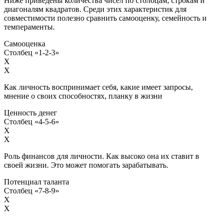
Ниже приведены количества чисел по столбцам, строкам и
диагоналям квадратов. Среди этих характеристик для
совместимости полезно сравнить самооценку, семейность и
темпераменты.
Самооценка
Столбец «1-2-3»
X
X
Как личность воспринимает себя, какие имеет запросы,
мнение о своих способностях, планку в жизни
Ценность денег
Столбец «4-5-6»
X
X
Роль финансов для личности. Как высоко она их ставит в
своей жизни. Это может помогать зарабатывать.
Потенциал таланта
Столбец «7-8-9»
X
X