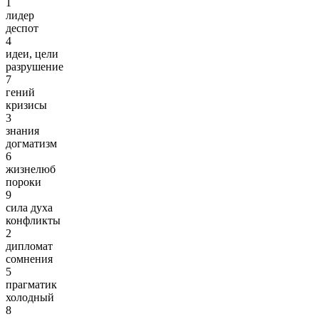
1
лидер
деспот
4
идеи, цели
разрушение
7
гений
кризисы
3
знания
догматизм
6
жизнелюб
пороки
9
сила духа
конфликты
2
дипломат
сомнения
5
прагматик
холодный
8