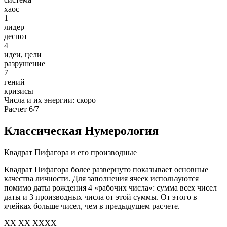
хаос
1
лидер
деспот
4
идеи, цели
разрушение
7
гений
кризисы
Числа и их энергии: скоро
Расчет 6/7
Классическая Нумерология
Квадрат Пифагора и его производные
Квадрат Пифагора более развернуто показывает основные
качества личности. Для заполнения ячеек используются
помимо даты рождения 4 «рабочих числа»: сумма всех чисел
даты и 3 производных числа от этой суммы. От этого в
ячейках больше чисел, чем в предыдущем расчете.
XX XX XXXX