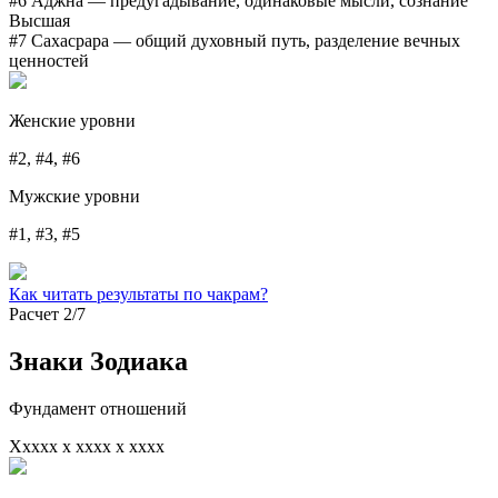
#6 Аджна
— предугадывание, одинаковые мысли, сознание
Высшая
#7 Сахасрара
— общий духовный путь, разделение вечных
ценностей
Женские уровни
#2, #4, #6
Мужские уровни
#1, #3, #5
Как читать результаты по чакрам?
Расчет 2/7
Знаки Зодиака
Фундамент отношений
Xxxxx x xxxx x xxxx