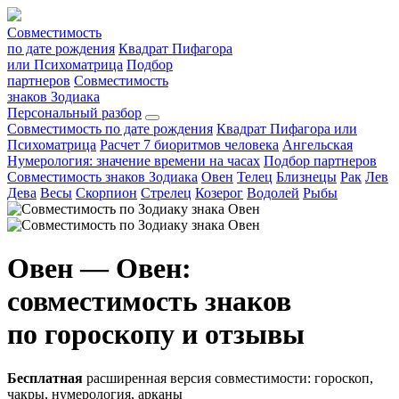
Совместимость
по дате рождения
Квадрат Пифагора
или Психоматрица
Подбор
партнеров
Совместимость
знаков Зодиака
Персональный разбор
Совместимость по дате рождения
Квадрат Пифагора или
Психоматрица
Расчет 7 биоритмов человека
Ангельская
Нумерология: значение времени на часах
Подбор партнеров
Совместимость знаков Зодиака
Овен
Телец
Близнецы
Рак
Лев
Дева
Весы
Скорпион
Стрелец
Козерог
Водолей
Рыбы
Овен — Овен:
совместимость знаков
по гороскопу и отзывы
Бесплатная
расширенная версия совместимости: гороскоп,
чакры, нумерология, арканы