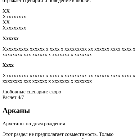
отражает сценарий и поведение в любви.
XX
Xxxxxxxxx
XX
Xxxxxxxxx
Xxxxxx
Xxxxxxxxxx xxxxxx x xxxx x xxxxxxxxx xx xxxxxx xxxx xxxx x
xxxxxxxx xxx xxxxxx x xxxxxxx x xxxxxxx
Xxxx
Xxxxxxxxxx xxxxxx x xxxx x xxxxxxxxx xx xxxxxx xxxx xxxx x
xxxxxxxx xxx xxxxxx x xxxxxxx x xxxxxxx
Любовные сценарии: скоро
Расчет 4/7
Арканы
Архетипы по дням рождения
Этот раздел не предполагает совместимость. Только