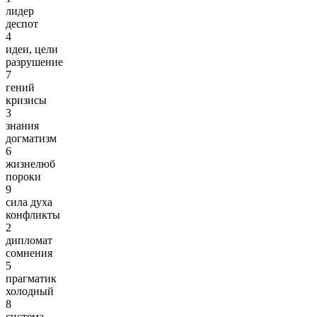
лидер
деспот
4
идеи, цели
разрушение
7
гений
кризисы
3
знания
догматизм
6
жизнелюб
пороки
9
сила духа
конфликты
2
дипломат
сомнения
5
прагматик
холодный
8
система