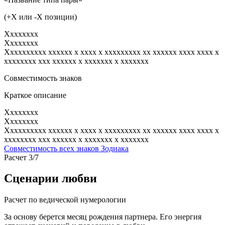
(+X или -X позиции)
Xxxxxxxx
Xxxxxxxx
Xxxxxxxxxx xxxxxx x xxxx x xxxxxxxxx xx xxxxxx xxxx xxxx x
xxxxxxxx xxx xxxxxx x xxxxxxx x xxxxxxx
Совместимость знаков
Краткое описание
Xxxxxxxx
Xxxxxxxx
Xxxxxxxxxx xxxxxx x xxxx x xxxxxxxxx xx xxxxxx xxxx xxxx x
xxxxxxxx xxx xxxxxx x xxxxxxx x xxxxxxx
Совместимость всех знаков Зодиака
Расчет 3/7
Сценарии любви
Расчет по ведической нумерологии
За основу берется месяц рождения партнера. Его энергия