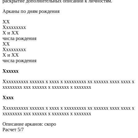
раскрытие дополнительных описаний к личностям.
Арканы по дням рождения
XX
Xxxxxxxxx
X и XX
числа рождения
XX
Xxxxxxxxx
X и XX
числа рождения
Xxxxxx
Xxxxxxxxxx xxxxxx x xxxx x xxxxxxxxx xx xxxxxx xxxx xxxx x
xxxxxxxx xxx xxxxxx x xxxxxxx x xxxxxxx
Xxxx
Xxxxxxxxxx xxxxxx x xxxx x xxxxxxxxx xx xxxxxx xxxx xxxx x
xxxxxxxx xxx xxxxxx x xxxxxxx x xxxxxxx
Описание арканов: скоро
Расчет 5/7