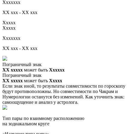
Xxxxxxx
XX xxx - XX xxx
Xxxxx
Xxxxx
Xxxxxxx
XX xxx - XX xxx
Пограничный знак
XX ххххх
может быть
Хххххх
Пограничный знак
XX ххххх
может быть
Ххххх
Если знак иной, то результаты совместимости по гороскопу
будут противоположны. Но совместимости по Чакрам и
Нумерологии останутся без изменений. Как уточнить знак:
самоощущение и анализ у астролога.
Тип пары по взаимному расположению
на зодиакальном круге
«Название типа пары»