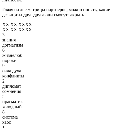
Глядя на две матрицы партнеров, можно понять, какие
дефициты друг друга они смогут закрыть.
XX XX XXXX
XX XX XXXX
3
знания
догматизм
6
жизнелюб
пороки
9
сила духа
конфликты
2
дипломат
сомнения
5
прагматик
холодный
8
система
хаос
1