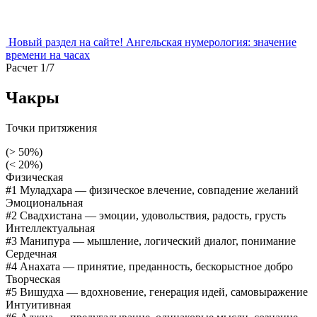
Новый раздел на сайте!
Ангельская нумерология:
значение
времени на часах
Расчет 1/7
Чакры
Точки притяжения
(> 50%)
(< 20%)
Физическая
#1 Муладхара
— физическое влечение, совпадение желаний
Эмоциональная
#2 Свадхистана
— эмоции, удовольствия, радость, грусть
Интеллектуальная
#3 Манипура
— мышление, логический диалог, понимание
Сердечная
#4 Анахата
— принятие, преданность, бескорыстное добро
Творческая
#5 Вишудха
— вдохновение, генерация идей, самовыражение
Интуитивная