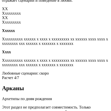
отражает сценарий и поведение в любви.
XX
Xxxxxxxxx
XX
Xxxxxxxxx
Xxxxxx
Xxxxxxxxxx xxxxxx x xxxx x xxxxxxxxx xx xxxxxx xxxx xxxx x
xxxxxxxx xxx xxxxxx x xxxxxxx x xxxxxxx
Xxxx
Xxxxxxxxxx xxxxxx x xxxx x xxxxxxxxx xx xxxxxx xxxx xxxx x
xxxxxxxx xxx xxxxxx x xxxxxxx x xxxxxxx
Любовные сценарии: скоро
Расчет 4/7
Арканы
Архетипы по дням рождения
Этот раздел не предполагает совместимость. Только