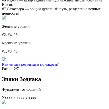
#6 Аджна
— предугадывание, одинаковые мысли, сознание
Высшая
#7 Сахасрара
— общий духовный путь, разделение вечных
ценностей
Женские уровни
#2, #4, #6
Мужские уровни
#1, #3, #5
Как читать результаты по чакрам?
Расчет 2/7
Знаки Зодиака
Фундамент отношений
Xxxxx x xxxx x xxxx