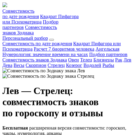
Совместимость
по дате рождения
Квадрат Пифагора
или Психоматрица
Подбор
партнеров
Совместимость
знаков Зодиака
Персональный разбор
Совместимость по дате рождения
Квадрат Пифагора или
Психоматрица
Расчет 7 биоритмов человека
Ангельская
Нумерология: значение времени на часах
Подбор партнеров
Совместимость знаков Зодиака
Овен
Телец
Близнецы
Рак
Лев
Дева
Весы
Скорпион
Стрелец
Козерог
Водолей
Рыбы
Лев — Стрелец:
совместимость знаков
по гороскопу и отзывы
Бесплатная
расширенная версия совместимости: гороскоп,
чакры, нумерология, арканы