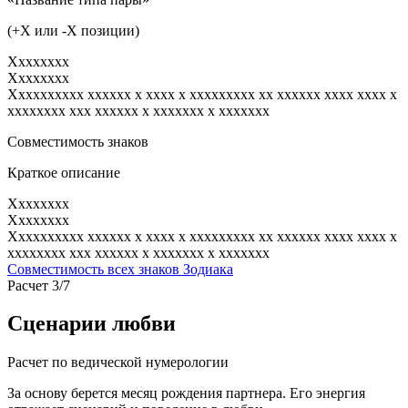
(+X или -X позиции)
Xxxxxxxx
Xxxxxxxx
Xxxxxxxxxx xxxxxx x xxxx x xxxxxxxxx xx xxxxxx xxxx xxxx x
xxxxxxxx xxx xxxxxx x xxxxxxx x xxxxxxx
Совместимость знаков
Краткое описание
Xxxxxxxx
Xxxxxxxx
Xxxxxxxxxx xxxxxx x xxxx x xxxxxxxxx xx xxxxxx xxxx xxxx x
xxxxxxxx xxx xxxxxx x xxxxxxx x xxxxxxx
Совместимость всех знаков Зодиака
Расчет 3/7
Сценарии любви
Расчет по ведической нумерологии
За основу берется месяц рождения партнера. Его энергия