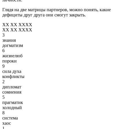
Глядя на две матрицы партнеров, можно понять, какие
дефициты друг друга они смогут закрыть.
XX XX XXXX
XX XX XXXX
3
знания
догматизм
6
жизнелюб
пороки
9
сила духа
конфликты
2
дипломат
сомнения
5
прагматик
холодный
8
система
хаос
1