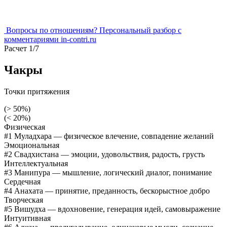
Вопросы по отношениям?
Персональный разбор
с
комментариями in-contri.ru
Расчет 1/7
Чакры
Точки притяжения
(> 50%)
(< 20%)
Физическая
#1 Муладхара
— физическое влечение, совпадение желаний
Эмоциональная
#2 Свадхистана
— эмоции, удовольствия, радость, грусть
Интеллектуальная
#3 Манипура
— мышление, логический диалог, понимание
Сердечная
#4 Анахата
— принятие, преданность, бескорыстное добро
Творческая
#5 Вишудха
— вдохновение, генерация идей, самовыражение
Интуитивная