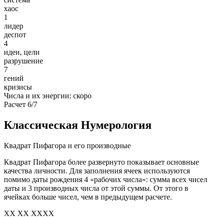
хаос
1
лидер
деспот
4
идеи, цели
разрушение
7
гений
кризисы
Числа и их энергии: скоро
Расчет 6/7
Классическая Нумерология
Квадрат Пифагора и его производные
Квадрат Пифагора более развернуто показывает основные
качества личности. Для заполнения ячеек используются
помимо даты рождения 4 «рабочих числа»: сумма всех чисел
даты и 3 производных числа от этой суммы. От этого в
ячейках больше чисел, чем в предыдущем расчете.
XX XX XXXX