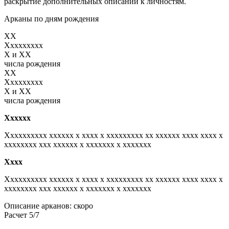
раскрытие дополнительных описаний к личностям.
Арканы по дням рождения
XX
Xxxxxxxxx
X и XX
числа рождения
XX
Xxxxxxxxx
X и XX
числа рождения
Xxxxxx
Xxxxxxxxxx xxxxxx x xxxx x xxxxxxxxx xx xxxxxx xxxx xxxx x
xxxxxxxx xxx xxxxxx x xxxxxxx x xxxxxxx
Xxxx
Xxxxxxxxxx xxxxxx x xxxx x xxxxxxxxx xx xxxxxx xxxx xxxx x
xxxxxxxx xxx xxxxxx x xxxxxxx x xxxxxxx
Описание арканов: скоро
Расчет 5/7