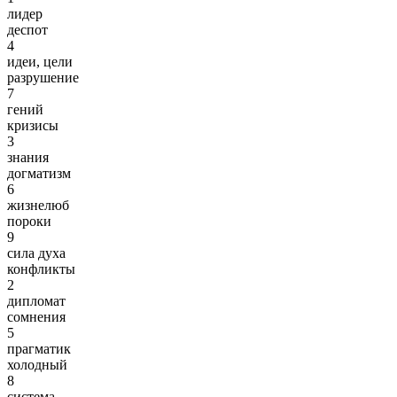
лидер
деспот
4
идеи, цели
разрушение
7
гений
кризисы
3
знания
догматизм
6
жизнелюб
пороки
9
сила духа
конфликты
2
дипломат
сомнения
5
прагматик
холодный
8
система