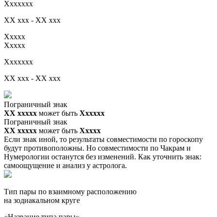
Xxxxxxx
XX xxx - XX xxx
Xxxxx
Xxxxx
Xxxxxxx
XX xxx - XX xxx
Пограничный знак
XX ххххх
может быть
Хххххх
Пограничный знак
XX ххххх
может быть
Ххххх
Если знак иной, то результаты совместимости по гороскопу
будут противоположны. Но совместимости по Чакрам и
Нумерологии останутся без изменений. Как уточнить знак:
самоощущение и анализ у астролога.
Тип пары по взаимному расположению
на зодиакальном круге
«Название типа пары»