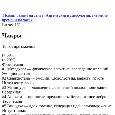
Новый раздел на сайте!
Ангельская нумерология:
значение
времени на часах
Расчет 1/7
Чакры
Точки притяжения
(> 50%)
(< 20%)
Физическая
#1 Муладхара
— физическое влечение, совпадение желаний
Эмоциональная
#2 Свадхистана
— эмоции, удовольствия, радость, грусть
Интеллектуальная
#3 Манипура
— мышление, логический диалог, понимание
Сердечная
#4 Анахата
— принятие, преданность, бескорыстное добро
Творческая
#5 Вишудха
— вдохновение, генерация идей, самовыражение
Интуитивная