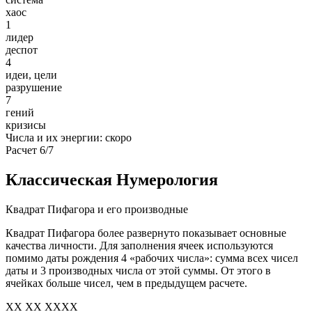
хаос
1
лидер
деспот
4
идеи, цели
разрушение
7
гений
кризисы
Числа и их энергии: скоро
Расчет 6/7
Классическая Нумерология
Квадрат Пифагора и его производные
Квадрат Пифагора более развернуто показывает основные
качества личности. Для заполнения ячеек используются
помимо даты рождения 4 «рабочих числа»: сумма всех чисел
даты и 3 производных числа от этой суммы. От этого в
ячейках больше чисел, чем в предыдущем расчете.
XX XX XXXX