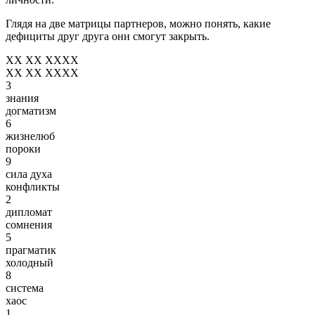
Глядя на две матрицы партнеров, можно понять, какие
дефициты друг друга они смогут закрыть.
XX XX XXXX
XX XX XXXX
3
знания
догматизм
6
жизнелюб
пороки
9
сила духа
конфликты
2
дипломат
сомнения
5
прагматик
холодный
8
система
хаос
1