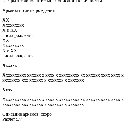
раскрытие дополнительных описаний к личностям.
Арканы по дням рождения
XX
Xxxxxxxxx
X и XX
числа рождения
XX
Xxxxxxxxx
X и XX
числа рождения
Xxxxxx
Xxxxxxxxxx xxxxxx x xxxx x xxxxxxxxx xx xxxxxx xxxx xxxx x
xxxxxxxx xxx xxxxxx x xxxxxxx x xxxxxxx
Xxxx
Xxxxxxxxxx xxxxxx x xxxx x xxxxxxxxx xx xxxxxx xxxx xxxx x
xxxxxxxx xxx xxxxxx x xxxxxxx x xxxxxxx
Описание арканов: скоро
Расчет 5/7