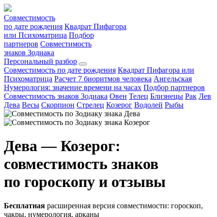
Совместимость
по дате рождения
Квадрат Пифагора
или Психоматрица
Подбор
партнеров
Совместимость
знаков Зодиака
Персональный разбор
Совместимость по дате рождения
Квадрат Пифагора или
Психоматрица
Расчет 7 биоритмов человека
Ангельская
Нумерология: значение времени на часах
Подбор партнеров
Совместимость знаков Зодиака
Овен
Телец
Близнецы
Рак
Лев
Дева
Весы
Скорпион
Стрелец
Козерог
Водолей
Рыбы
Дева — Козерог:
совместимость знаков
по гороскопу и отзывы
Бесплатная
расширенная версия совместимости: гороскоп,
чакры, нумерология, арканы