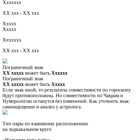
Xxxxxxx
XX xxx - XX xxx
Xxxxx
Xxxxx
Xxxxxxx
XX xxx - XX xxx
Пограничный знак
XX ххххх
может быть
Хххххх
Пограничный знак
XX ххххх
может быть
Ххххх
Если знак иной, то результаты совместимости по гороскопу
будут противоположны. Но совместимости по Чакрам и
Нумерологии останутся без изменений. Как уточнить знак:
самоощущение и анализ у астролога.
Тип пары по взаимному расположению
на зодиакальном круге
«Название типа пары»