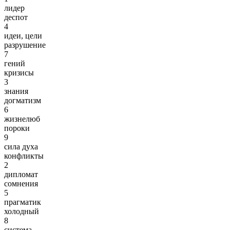
лидер
деспот
4
идеи, цели
разрушение
7
гений
кризисы
3
знания
догматизм
6
жизнелюб
пороки
9
сила духа
конфликты
2
дипломат
сомнения
5
прагматик
холодный
8
система