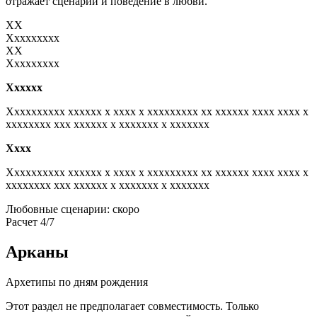
отражает сценарий и поведение в любви.
XX
Xxxxxxxxx
XX
Xxxxxxxxx
Xxxxxx
Xxxxxxxxxx xxxxxx x xxxx x xxxxxxxxx xx xxxxxx xxxx xxxx x
xxxxxxxx xxx xxxxxx x xxxxxxx x xxxxxxx
Xxxx
Xxxxxxxxxx xxxxxx x xxxx x xxxxxxxxx xx xxxxxx xxxx xxxx x
xxxxxxxx xxx xxxxxx x xxxxxxx x xxxxxxx
Любовные сценарии: скоро
Расчет 4/7
Арканы
Архетипы по дням рождения
Этот раздел не предполагает совместимость. Только