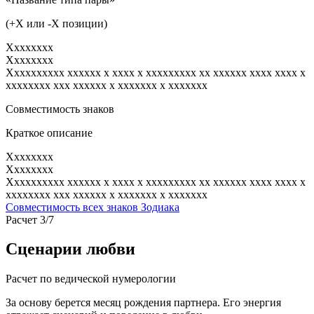
(+X или -X позиции)
Xxxxxxxx
Xxxxxxxx
Xxxxxxxxxx xxxxxx x xxxx x xxxxxxxxx xx xxxxxx xxxx xxxx x
xxxxxxxx xxx xxxxxx x xxxxxxx x xxxxxxx
Совместимость знаков
Краткое описание
Xxxxxxxx
Xxxxxxxx
Xxxxxxxxxx xxxxxx x xxxx x xxxxxxxxx xx xxxxxx xxxx xxxx x
xxxxxxxx xxx xxxxxx x xxxxxxx x xxxxxxx
Совместимость всех знаков Зодиака
Расчет 3/7
Сценарии любви
Расчет по ведической нумерологии
За основу берется месяц рождения партнера. Его энергия