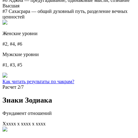
#6 Аджна
— предугадывание, одинаковые мысли, сознание
Высшая
#7 Сахасрара
— общий духовный путь, разделение вечных
ценностей
Женские уровни
#2, #4, #6
Мужские уровни
#1, #3, #5
Как читать результаты по чакрам?
Расчет 2/7
Знаки Зодиака
Фундамент отношений
Xxxxx x xxxx x xxxx