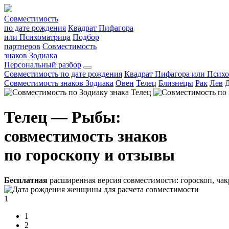
Совместимость
по дате рождения
Квадрат Пифагора
или Психоматрица
Подбор
партнеров
Совместимость
знаков Зодиака
Персональный разбор
Совместимость по дате рождения
Квадрат Пифагора или Псих
Совместимость знаков Зодиака
Овен
Телец
Близнецы
Рак
Лев
Телец — Рыбы:
совместимость знаков
по гороскопу и отзывы
Бесплатная
расширенная версия совместимости: гороскоп, чак
1
1
2