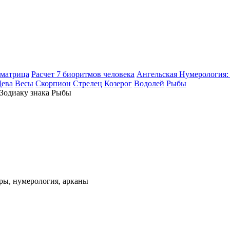
оматрица
Расчет 7 биоритмов человека
Ангельская Нумерология: 
Дева
Весы
Скорпион
Стрелец
Козерог
Водолей
Рыбы
ры, нумерология, арканы