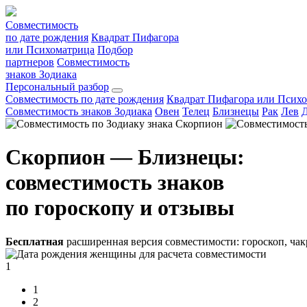
Совместимость
по дате рождения
Квадрат Пифагора
или Психоматрица
Подбор
партнеров
Совместимость
знаков Зодиака
Персональный разбор
Совместимость по дате рождения
Квадрат Пифагора или Псих
Совместимость знаков Зодиака
Овен
Телец
Близнецы
Рак
Лев
Скорпион — Близнецы:
совместимость знаков
по гороскопу и отзывы
Бесплатная
расширенная версия совместимости: гороскоп, чак
1
1
2