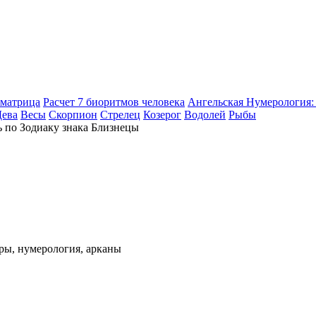
оматрица
Расчет 7 биоритмов человека
Ангельская Нумерология: 
Дева
Весы
Скорпион
Стрелец
Козерог
Водолей
Рыбы
ры, нумерология, арканы