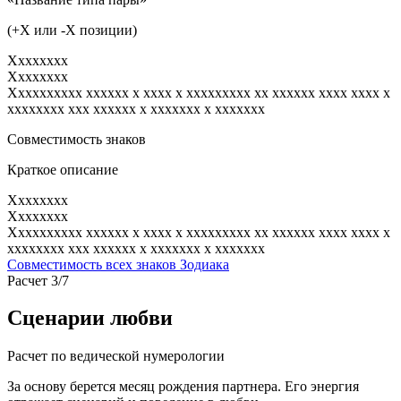
(+X или -X позиции)
Xxxxxxxx
Xxxxxxxx
Xxxxxxxxxx xxxxxx x xxxx x xxxxxxxxx xx xxxxxx xxxx xxxx x
xxxxxxxx xxx xxxxxx x xxxxxxx x xxxxxxx
Совместимость знаков
Краткое описание
Xxxxxxxx
Xxxxxxxx
Xxxxxxxxxx xxxxxx x xxxx x xxxxxxxxx xx xxxxxx xxxx xxxx x
xxxxxxxx xxx xxxxxx x xxxxxxx x xxxxxxx
Совместимость всех знаков Зодиака
Расчет 3/7
Сценарии любви
Расчет по ведической нумерологии
За основу берется месяц рождения партнера. Его энергия