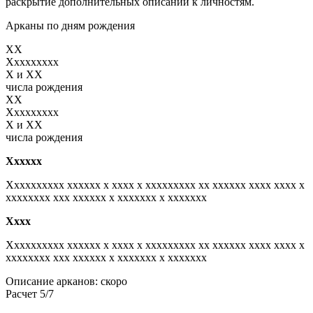
раскрытие дополнительных описаний к личностям.
Арканы по дням рождения
XX
Xxxxxxxxx
X и XX
числа рождения
XX
Xxxxxxxxx
X и XX
числа рождения
Xxxxxx
Xxxxxxxxxx xxxxxx x xxxx x xxxxxxxxx xx xxxxxx xxxx xxxx x
xxxxxxxx xxx xxxxxx x xxxxxxx x xxxxxxx
Xxxx
Xxxxxxxxxx xxxxxx x xxxx x xxxxxxxxx xx xxxxxx xxxx xxxx x
xxxxxxxx xxx xxxxxx x xxxxxxx x xxxxxxx
Описание арканов: скоро
Расчет 5/7