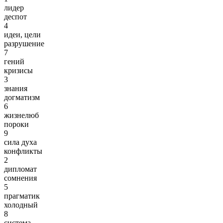
лидер
деспот
4
идеи, цели
разрушение
7
гений
кризисы
3
знания
догматизм
6
жизнелюб
пороки
9
сила духа
конфликты
2
дипломат
сомнения
5
прагматик
холодный
8
система