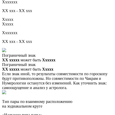
Xxxxxxx
XX xxx - XX xxx
Xxxxx
Xxxxx
Xxxxxxx
XX xxx - XX xxx
Пограничный знак
XX ххххх
может быть
Хххххх
Пограничный знак
XX ххххх
может быть
Ххххх
Если знак иной, то результаты совместимости по гороскопу
будут противоположны. Но совместимости по Чакрам и
Нумерологии останутся без изменений. Как уточнить знак:
самоощущение и анализ у астролога.
Тип пары по взаимному расположению
на зодиакальном круге
«Название типа пары»