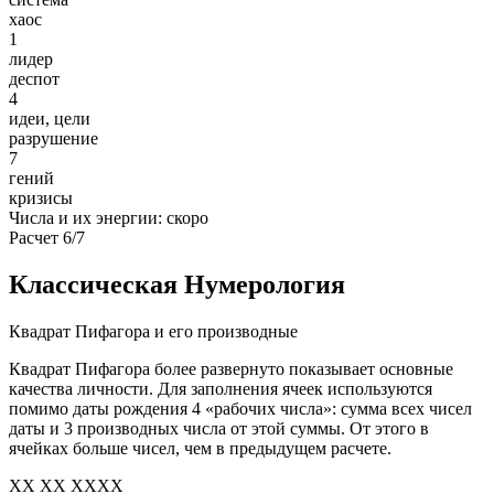
хаос
1
лидер
деспот
4
идеи, цели
разрушение
7
гений
кризисы
Числа и их энергии: скоро
Расчет 6/7
Классическая Нумерология
Квадрат Пифагора и его производные
Квадрат Пифагора более развернуто показывает основные
качества личности. Для заполнения ячеек используются
помимо даты рождения 4 «рабочих числа»: сумма всех чисел
даты и 3 производных числа от этой суммы. От этого в
ячейках больше чисел, чем в предыдущем расчете.
XX XX XXXX