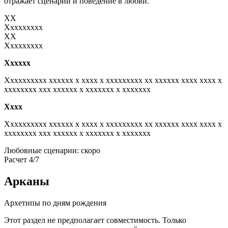
отражает сценарий и поведение в любви.
XX
Xxxxxxxxx
XX
Xxxxxxxxx
Xxxxxx
Xxxxxxxxxx xxxxxx x xxxx x xxxxxxxxx xx xxxxxx xxxx xxxx x
xxxxxxxx xxx xxxxxx x xxxxxxx x xxxxxxx
Xxxx
Xxxxxxxxxx xxxxxx x xxxx x xxxxxxxxx xx xxxxxx xxxx xxxx x
xxxxxxxx xxx xxxxxx x xxxxxxx x xxxxxxx
Любовные сценарии: скоро
Расчет 4/7
Арканы
Архетипы по дням рождения
Этот раздел не предполагает совместимость. Только