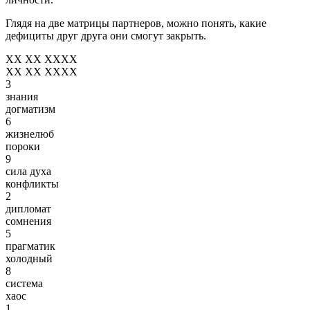
Глядя на две матрицы партнеров, можно понять, какие
дефициты друг друга они смогут закрыть.
XX XX XXXX
XX XX XXXX
3
знания
догматизм
6
жизнелюб
пороки
9
сила духа
конфликты
2
дипломат
сомнения
5
прагматик
холодный
8
система
хаос
1