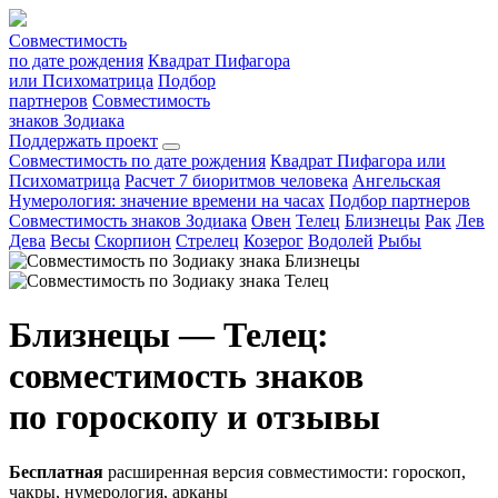
Совместимость
по дате рождения
Квадрат Пифагора
или Психоматрица
Подбор
партнеров
Совместимость
знаков Зодиака
Поддержать проект
Совместимость по дате рождения
Квадрат Пифагора или
Психоматрица
Расчет 7 биоритмов человека
Ангельская
Нумерология: значение времени на часах
Подбор партнеров
Совместимость знаков Зодиака
Овен
Телец
Близнецы
Рак
Лев
Дева
Весы
Скорпион
Стрелец
Козерог
Водолей
Рыбы
Близнецы — Телец:
совместимость знаков
по гороскопу и отзывы
Бесплатная
расширенная версия совместимости: гороскоп,
чакры, нумерология, арканы