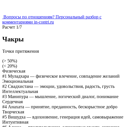
Вопросы по отношениям?
Персональный разбор
с
комментариями in-contri.ru
Расчет 1/7
Чакры
Точки притяжения
(> 50%)
(< 20%)
Физическая
#1 Муладхара
— физическое влечение, совпадение желаний
Эмоциональная
#2 Свадхистана
— эмоции, удовольствия, радость, грусть
Интеллектуальная
#3 Манипура
— мышление, логический диалог, понимание
Сердечная
#4 Анахата
— принятие, преданность, бескорыстное добро
Творческая
#5 Вишудха
— вдохновение, генерация идей, самовыражение
Интуитивная