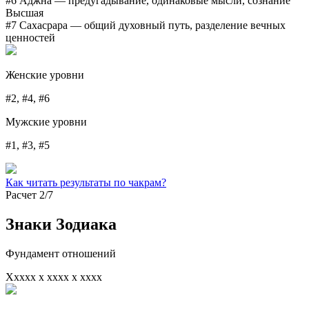
#6 Аджна
— предугадывание, одинаковые мысли, сознание
Высшая
#7 Сахасрара
— общий духовный путь, разделение вечных
ценностей
Женские уровни
#2, #4, #6
Мужские уровни
#1, #3, #5
Как читать результаты по чакрам?
Расчет 2/7
Знаки Зодиака
Фундамент отношений
Xxxxx x xxxx x xxxx